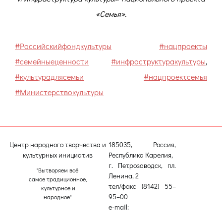
«Семья».
#Российскийфондкультуры
#нацпроекты
#семейныеценности
#инфраструктуракультуры
,
#культурадлясемьи
#нацпроектсемья
#Министерствокультуры
Центр народного творчества и
185035, Россия,
культурных инициатив
Республика Карелия,
г. Петрозаводск, пл.
"Вытворяем всё
Ленина, 2
самое традиционное,
тел/факс (8142) 55–
культурное и
95–00
народное"
e-mail:
etnodomrk@yandex.ru