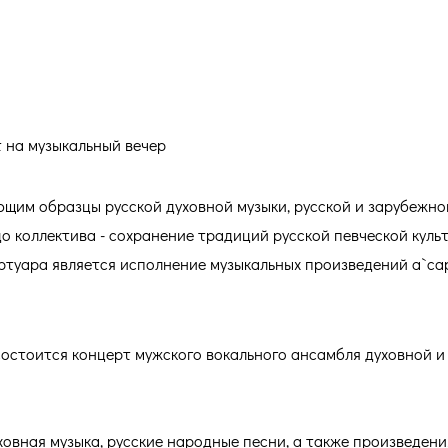
ашает на музыкальный вечер
 на музыкальный вечер
щим образцы русской духовной музыки, русской и зарубежно
о коллектива - сохранение традиций русской певческой куль
ртуара является исполнение музыкальных произведений а`cape
 состоится концерт мужского вокального ансамбля духовной и
ховная музыка, русские народные песни, а также произведени