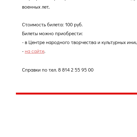
военных лет.
Стоимость билета: 100 руб.
Билеты можно приобрести:
- в Центре народного творчества и культурных иници
-
на сайте
.
Справки по тел. 8 814 2 55 95 00
Центр народного творчества и культурных инициатив
185
г. 
"Вытворяем всё
тел
самое традиционное,
e-m
культурное и
Гра
народное"
ПН-