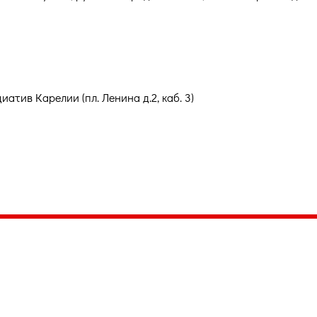
атив Карелии (пл. Ленина д.2, каб. 3)
035, Россия, Республика Карелия,
Петрозаводск, пл. Ленина, 2
/факс (8142) 55–95–00
ail:
etnodomrk@yandex.ru
фик работы:
ПТ с 9.00 до 17.00