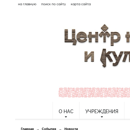
на главную
поиск по сайту
карта сайта
О НАС
УЧРЕЖДЕНИЯ
Главная
→
События
→
Новости