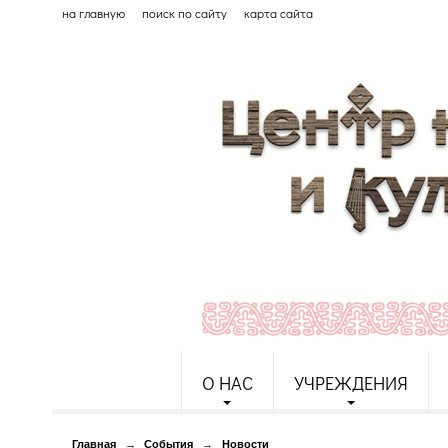
на главную
поиск по сайту
карта сайта
О НАС
УЧРЕЖДЕНИЯ
Главная
→
События
→
Новости