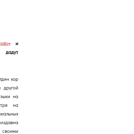
Версия для
слабовидящих
ajo»
и
дадут
Один хор
а другой
узыки на
отря на
кальных
 издавна
 своими