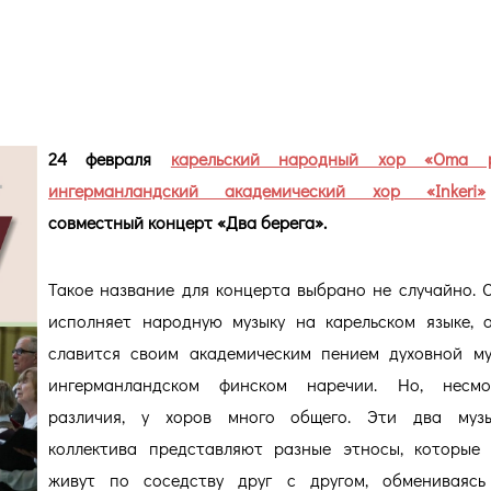
24 февраля
карельский народный хор «Oma p
ингерманландский академический хор «Inkeri»
совместный концерт «Два берега».
Такое название для концерта выбрано не случайно. 
исполняет народную музыку на карельском языке, 
славится своим академическим пением духовной м
ингерманландском финском наречии. Но, несм
различия, у хоров много общего. Эти два музы
коллектива представляют разные этносы, которые
живут по соседству друг с другом, обмениваясь