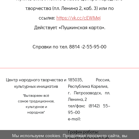
творчества (пл. Ленина 2, каб. 3) или по
ссылке:
https://vk.cc/cEWMej
Действует «Пушкинская карта».
Справки по тел. 8814 -2-55-95-00
Центр народного творчества и
185035, Россия,
культурных инициатив
Республика Карелия,
г. Петрозаводск, пл.
"Вытворяем всё
Ленина, 2
самое традиционное,
тел/факс (8142) 55–
культурное и
95–00
народное"
e-mail:
etnodomrk@yandex.ru
График работы:
Мы используем cookies. Продолжая просмотр сайта, вы
ПН-ПТ с 9.00 до 17.00