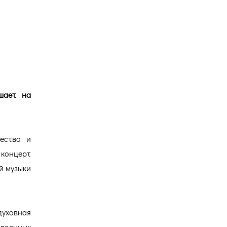
Версия для
слабовидящих
шает на
ества и
концерт
й музыки
духовная
 военных