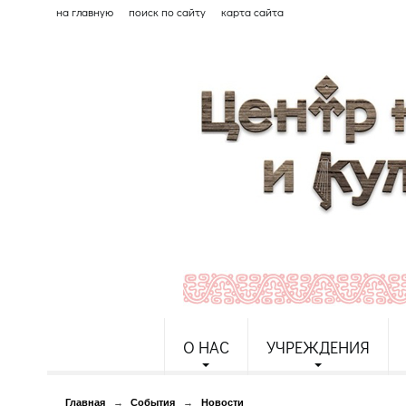
на главную
поиск по сайту
карта сайта
О НАС
УЧРЕЖДЕНИЯ
Главная
→
События
→
Новости