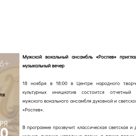
бль «Роспев» приглашает на
Мужской вокальный ансамбль «Роспев» пригла
музыкальный вечер
18 ноября в 18:00 в Центре народного творч
культурных инициатив состоится отчетный 
мужского вокального ансамбля духовной и светско
«Роспев».
В программе прозвучит классическая светская и 
музыка, русские народные песни, а также песни