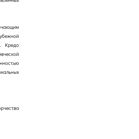
ючающим
рубежной
. Кредо
евческой
енностью
альных
орчества