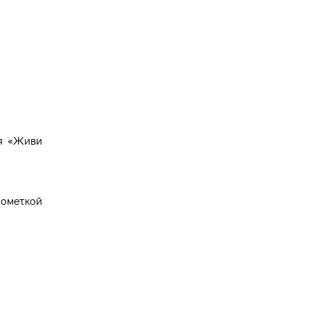
Версия для
слабовидящих
ия «Живи
ометкой