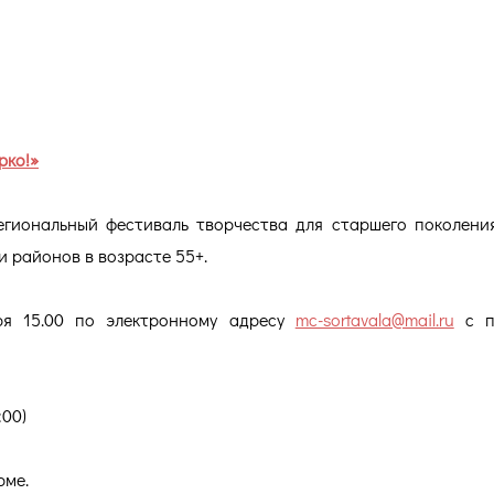
рко!»
егиональный фестиваль творчества для старшего поколен
и районов в возрасте 55+.
ря 15.00 по электронному адресу
mc-sortavala@mail.ru
с п
:00)
рме.