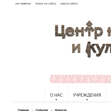
на главную
поиск по сайту
карта сайта
О НАС
УЧРЕЖДЕНИЯ
Главная
→
События
→
Новости