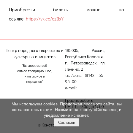
Приобрести билеты можно по
ссылке:
https://vk.cc/czIixY
Центр народного творчества и
185035, Россия,
культурных инициатив
Республика Карелия,
г. Петрозаводск, пл.
"Вытворяем всё
Ленина, 2
самое традиционное,
тел/факс (8142) 55–
культурное и
95–00
народное"
e-mail:
etnodomrk@yandex.ru
График работы:
Мы используем cookies. Продолжая просмотр сайта, вы
ПН-ПТ с 9.00 до 17.00
соглашаетесь с этим. Нажмите на кнопку «Согласен», и
уведомление исчезнет.
Согласен
© Конструктор сайтов
Nubex.ru