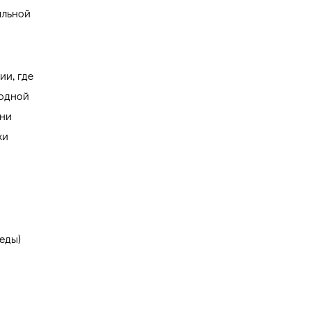
альной
ии, где
родной
ани
ки
еды)