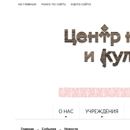
на главную
поиск по сайту
карта сайта
О НАС
УЧРЕЖДЕНИЯ
Главная
→
События
→
Новости