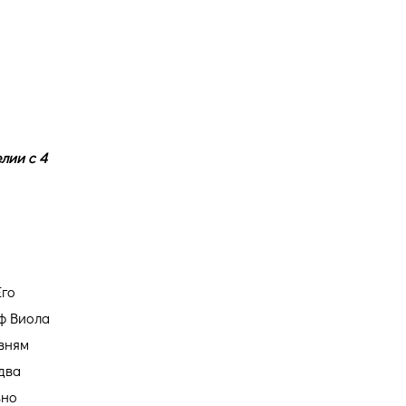
Версия для
слабовидящих
лии с 4
Его
ф Виола
вням
два
вно