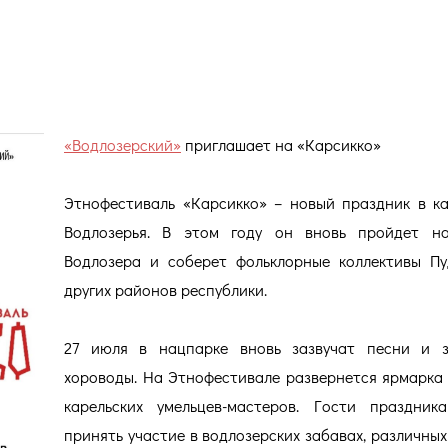
ет на «Карсикко»
«Водлозерский»
приглашает на «Карсикко»
Этнофестиваль «Карсикко» – новый праздник в к
Водлозерья. В этом году он вновь пройдет на
Водлозера и соберет фольклорные коллективы П
других районов республики.
27 июля в нацпарке вновь зазвучат песни и з
хороводы. На Этнофестивале развернется ярмарка
карельских умельцев-мастеров. Гости праздник
принять участие в водлозерских забавах, различных