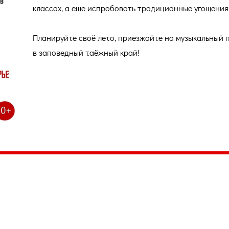
классах, а еще испробовать традиционные угощения
Планируйте своё лето, приезжайте на музыкальный 
в заповедный таёжный край!
035, Россия, Республика Карелия,
Петрозаводск, пл. Ленина, 2
/факс (8142) 55–95–00
ail:
etnodomrk@yandex.ru
фик работы:
ПТ с 9.00 до 17.00