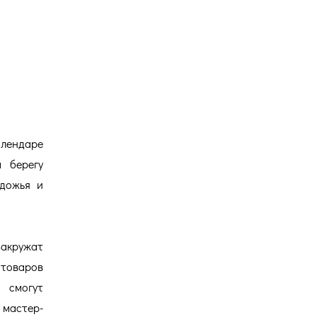
Версия для
слабовидящих
алендаре
 берегу
удожья и
акружат
 товаров
а смогут
 мастер-