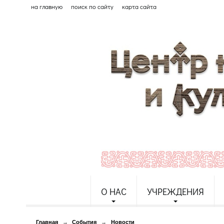
на главную
поиск по сайту
карта сайта
О НАС
УЧРЕЖДЕНИЯ
Главная
→
События
→
Новости