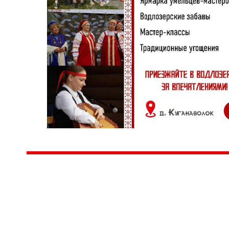
Центр народного творчества и культурных инициатив
185
г. 
"Вытворяем всё
тел
самое традиционное,
e-m
культурное и
Гра
народное"
ПН-