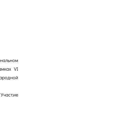
Версия для
слабовидящих
нальном
амках VI
родной
 Участие