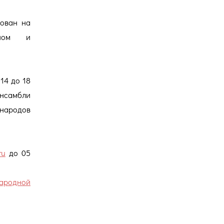
нован на
нном и
14 до 18
ансамбли
 народов
ru
до 05
ародной