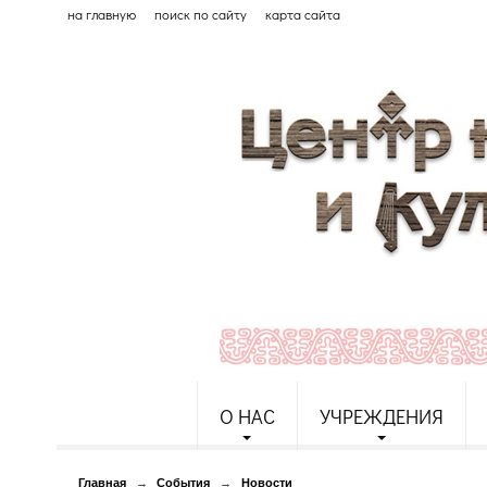
на главную
поиск по сайту
карта сайта
О НАС
УЧРЕЖДЕНИЯ
Главная
→
События
→
Новости