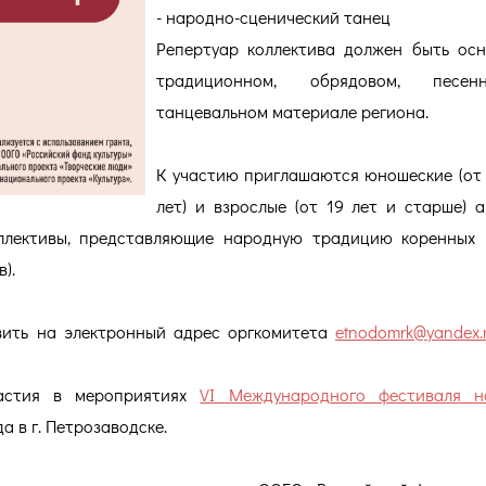
- народно-сценический танец
Репертуар коллектива должен быть ос
традиционном, обрядовом, песе
танцевальном материале региона.
К участию приглашаются юношеские (от 
лет) и взрослые (от 19 лет и старше) 
оллективы, представляющие народную традицию коренных
).
вить на электронный адрес оргкомитета
etnodomrk@yandex.
частия в мероприятиях
VI Международного фестиваля н
а в г. Петрозаводске.