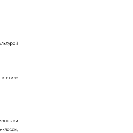
Версия для
слабовидящих
ультурой
 в стиле
ционными
-классы,