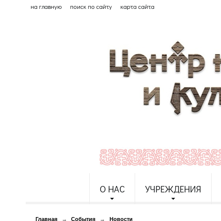
на главную
поиск по сайту
карта сайта
О НАС
УЧРЕЖДЕНИЯ
Главная
→
События
→
Новости