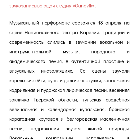
звукозаписывающая студия «Gandvik»
.
Музыкальный перформанс состоялся 18 апреля на
сцене Национального театра Карелии. Традиции и
современность слились в звучании вокальной и
инструментальной музыки, народного и
академического пения, в аутентичной пластике и
визуальных инсталляциях. Со сцены звучали
карельские ёйги, руны и долгие частушки, заонежская
кадрильная и пудожская лирическая песни, весенняя
закличка Тверской области, тульская свадебная
величальная и календарная купальская, брянская
карагодная круговая и белгородская масленичная
песни, подражания звукам живой природы.
Вокальные композиции исполнялись в