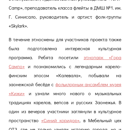
Camp», преподаватель класса флейты в ДМШ №1. им.
Г. Синисало, руководитель и артист фолк-группы
«Skylark».
В течение этносмены для участников проекта также
была подготовлена интересная культурная
программа. Ребята посетили
этнопарк «Гора
Сампо»
и познакомились с легендарным карело-
финским эпосом «Калевала», побывали на
заонежской бесёде с
фольклорным ансамблем музея
«Кижи»
и узнали много нового о музыкальных
традициях карелов, вепсов и русских Заонежья. В
один из вечеров участники заглянули в культурное
пространство
«Синий коридор»
, в Мебельный цех
ОТЗ, где не только узнали историю города, но и