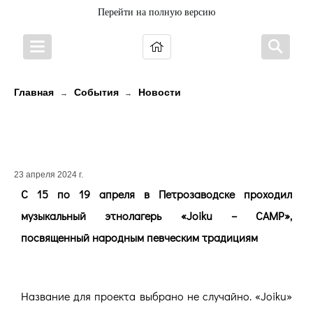
Перейти на полную версию
Главная
События
Новости
→
→
40 вокалистов со всей России
учились петь по-карельски
23 апреля 2024 г.
С 15 по 19 апреля в Петрозаводске проходил
музыкальный этнолагерь «
Joiku
–
CAMP
»,
посвященный народным певческим традициям
Название для проекта выбрано не случайно. «
Joiku»