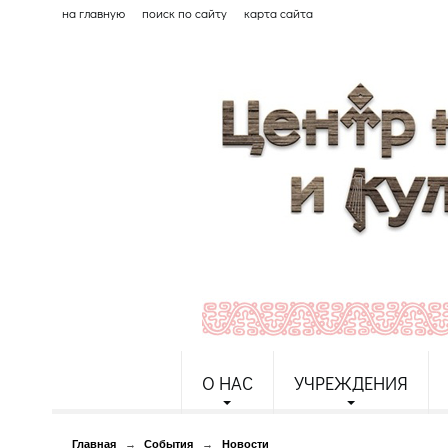
на главную
поиск по сайту
карта сайта
О НАС
УЧРЕЖДЕНИЯ
Главная
→
События
→
Новости