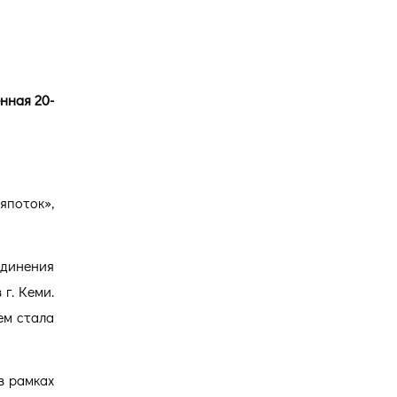
Версия для
…»
слабовидящих
нная 20-
япоток»,
единения
г. Кеми.
ем стала
в рамках