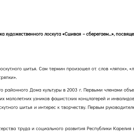
о лоскута «Сшивая – сберегаем
вка художественного лоскута «Сшивая – сберегаем…», посвяще
скутного шитья. Сам термин произошел от слов «ляпок», «л
тряпки».
го районного Дома культуры в 2003 г. Первыми членами объ
х малолетних узников фашистских концлагерей и инвалидов 
кутного шитья и интерес к творчеству. Первым руководител
ерства труда и социального развития Республики Карелия 