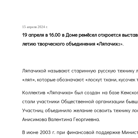
Выставка художественног
15 апреля 2024 г.
19 апреля в 16.00 в Доме ремёсел откроется выста
летию творческого объединения «Ляпачих
а».
Ляпачихой называют старинную русскую технику ло
«ляп», которые обозначают «лоскут ткани, кусочек 
Коллектив «Ляпачиха» был создан на базе Кемско
стали участники Общественной организации бывши
Участниц объединило желание освоить технику лос
Анисимова Валентина Георгиевна.
В июне 2003 г. при финансовой поддержке Минист