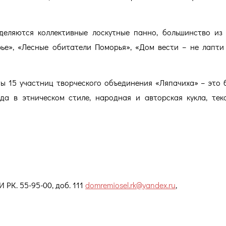
деляются коллективные лоскутные панно, большинство из
е», «Лесные обитатели Поморья», «Дом вести – не лапти
ы 15 участниц творческого объединения «Ляпачиха» – это 
да в этническом стиле, народная и авторская кукла, тек
РК. 55-95-00, доб. 111
domremiosel.rk@yandex.ru
,