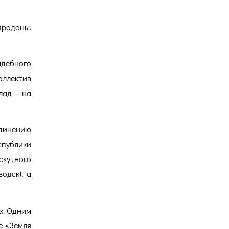
проданы.
адебного
оллектив
лад – на
единению
спублики
скутного
одск), а
х. Одним
е «Земля