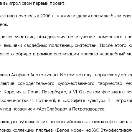
 выиграл свой первый проект.
тива началось в 2006 г., многие изделия сразу же были рас
вок.
двигло участниц объединения на изучение поморского св
й вышивки свадебных полотенец, скатертей. После этого к
рского обряда в рамках реализации проекта «свадебный ук
охина Альфина Анатольевна. В этом же году творческому объ
ектив самодеятельного художественного творчества Ре
и Карелия в Санкт-Петербурге, в VI Открытом фестивале ло
онечность» (г. Гатчина), в «Эстафете культур» (г. Петрозав
у под названием «АртСлобода» в Петрозаводске.
ских, республиканских, всероссийских выставках и фестиваля
показ коллекции платьев «Белое море» на XVI Этнофестивал