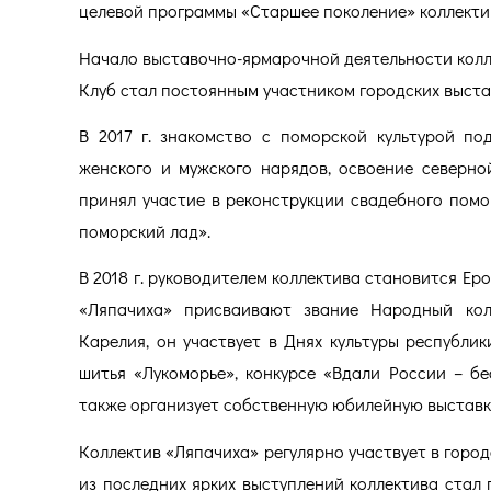
целевой программы «Старшее поколение» коллектив
Начало выставочно-ярмарочной деятельности коллек
Клуб стал постоянным участником городских выста
В 2017 г. знакомство с поморской культурой по
женского и мужского нарядов, освоение северно
принял участие в реконструкции свадебного помо
поморский лад».
В 2018 г. руководителем коллектива становится Ер
«Ляпачиха» присваивают звание Народный колл
Карелия, он участвует в Днях культуры республик
шитья «Лукоморье», конкурсе «Вдали России – беск
также организует собственную юбилейную выставк
Коллектив «Ляпачиха» регулярно участвует в город
из последних ярких выступлений коллектива стал 