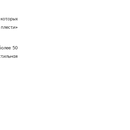
 которых
 плести»
более 50
стильная