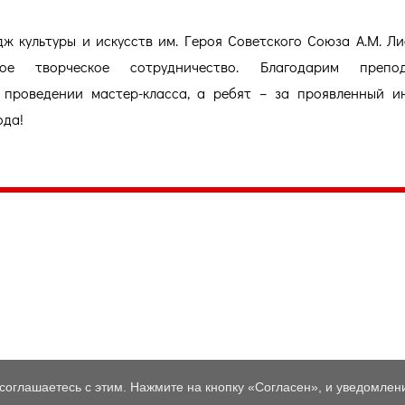
ж культуры и искусств им. Героя Советского Союза А.М. Л
е творческое сотрудничество. Благодарим препод
проведении мастер-класса, а ребят – за проявленный и
ода!
035, Россия, Республика Карелия,
Петрозаводск, пл. Ленина, 2
/факс (8142) 55–95–00
ail:
etnodomrk@yandex.ru
фик работы:
ПТ с 9.00 до 17.00
соглашаетесь с этим. Нажмите на кнопку «Согласен», и уведомлени