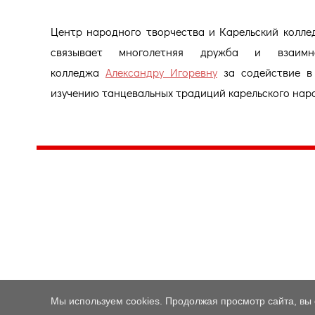
Центр народного творчества и Карельский коллед
связывает многолетняя дружба и взаимно
колледжа
Александру Игоревну
за содействие в 
изучению танцевальных традиций карельского нар
Центр народного творчества и культурных инициатив
185
г. 
"Вытворяем всё
тел
самое традиционное,
e-m
культурное и
Гра
народное"
ПН-
© Конструктор сайтов
Nubex.ru
Мы используем cookies. Продолжая просмотр сайта, вы 