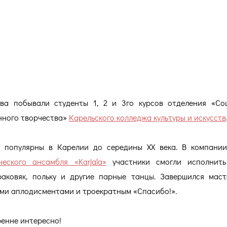
ским танцам!
ва побывали студенты 1, 2 и 3го курсов отделения «Со
нного творчества»
Карельского колледжа культуры и искусств
и популярны в Карелии до середины XX века. В компан
ческого ансамбля «Karjala»
участники смогли исполнить
краковяк, польку и другие парные танцы. Завершился маст
ыми аплодисментами и троекратным «Спасибо!».
ренне интересно!