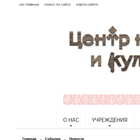
на главную
поиск по сайту
карта сайта
О НАС
УЧРЕЖДЕНИЯ
Главная
→
События
→
Новости