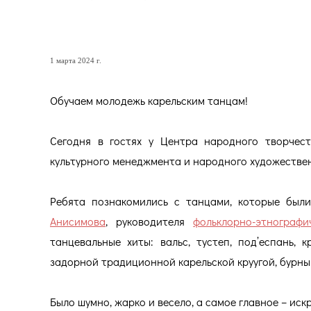
Обучаем молодежь карель
1 марта 2024 г.
Обучаем молодежь карельским танцам!
Сегодня в гостях у Центра народного творчест
культурного менеджмента и народного художестве
Ребята познакомились с танцами, которые был
Анисимова
, руководителя
фольклорно-этнографи
танцевальные хиты: вальс, тустеп, под’еспань, 
задорной традиционной карельской круугой, бурн
Было шумно, жарко и весело, а самое главное – иск