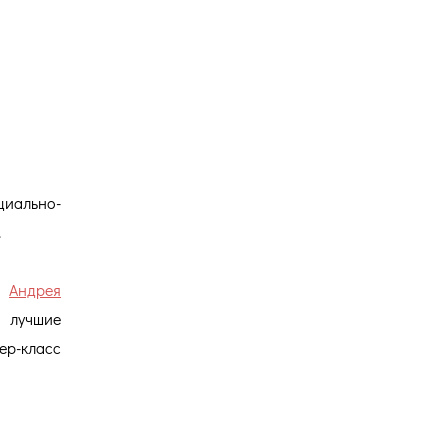
Версия для
слабовидящих
циально-
.
ии
Андрея
 лучшие
ер-класс