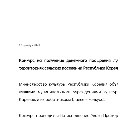
Конкурс на получение де
сельскими учреждениями к
году!
13 декабря 2023 г.
Конкурс на получение денежного поощрения лу
территориях сельских поселений Республики Карели
Министерство культуры Республики Карелия объ
лучшими муниципальными учреждениями культур
Карелия, и их работниками (далее – конкурс).
Конкурс проводится Во исполнение Указа Презид