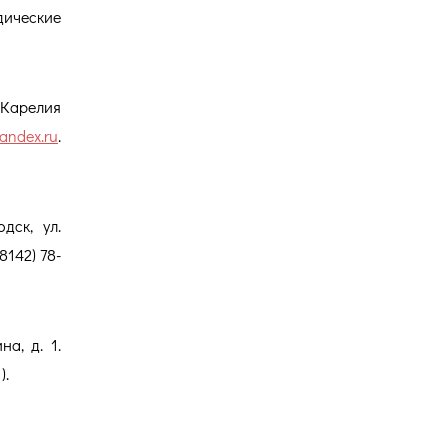
дические
 Карелия
andex.ru
.
дск, ул.
8142) 78-
а, д. 1.
).