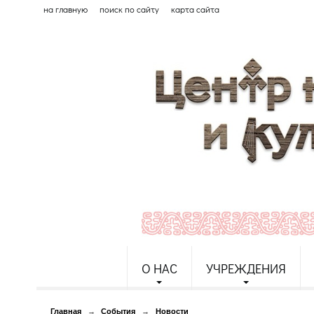
на главную
поиск по сайту
карта сайта
О НАС
УЧРЕЖДЕНИЯ
Главная
→
События
→
Новости