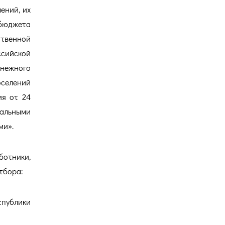
ений, их
 бюджета
ственной
ссийской
енежного
оселений
ия от 24
альными
ми».
ботники,
тбора:
спублики