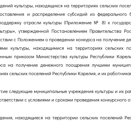
ений культуры, находящихся на территориях сельских посел
доставления и распределения субсидий из федерального
оддержку отрасли культуры (Приложение № 8) к государ
ьтуры», утвержденной Постановлением Правительства Ро
етствии с Положением о проведении конкурса на получение д
ми культуры, находящимися на территориях сельских п
енным приказом Министерства культуры Республики Карел
рса на получение денежного поощрения лучшими муницип
иях сельских поселений Республики Карелия, и их работника
тие следующие муниципальные учреждения культуры и их ра
тветствии с условиями и сроками проведения конкурсного о
дения, находящиеся на территории сельских поселений Ре