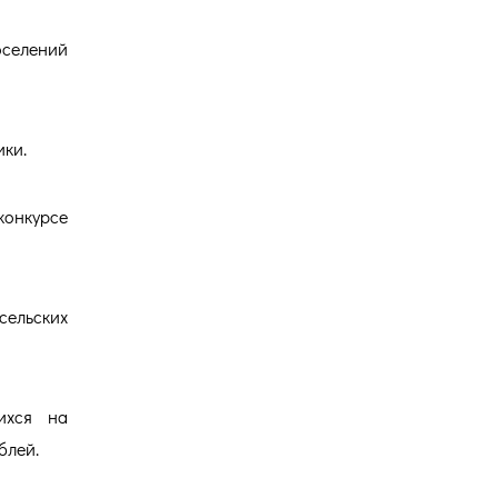
оселений
ики.
конкурсе
сельских
ихся на
блей.