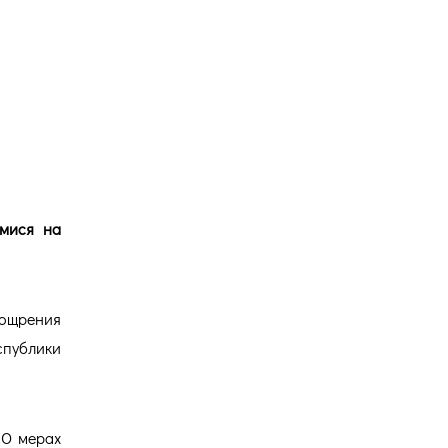
Версия для
слабовидящих
023
имися на
оощрения
спублики
«О мерах