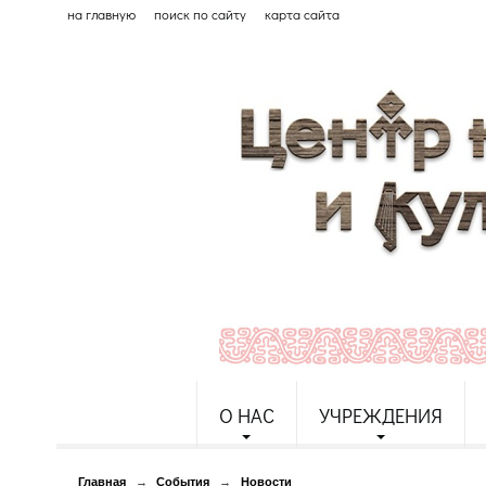
на главную
поиск по сайту
карта сайта
О НАС
УЧРЕЖДЕНИЯ
Главная
→
События
→
Новости