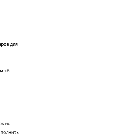
Версия для
слабовидящих
еров для
м «В
н
ок на
Заполнить