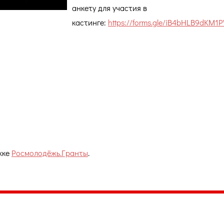
анкету для участия в
кастинге:
https://forms.gle/iB4bHLB9dKM1
жке
Росмолодёжь.Гранты
.
035, Россия, Республика Карелия,
Петрозаводск, пл. Ленина, 2