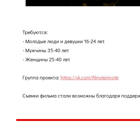
Требуются:
- Молодые люди и девушки 16-24 лет
- Мужчины 35-40 лет
- Женщины 25-40 лет
Группа проекта:
https://vk.com/filmvtemnote
Съемки фильма стали возможны благодаря поддер
Центр народного творчества и культурных инициатив
185
г. 
"Вытворяем всё