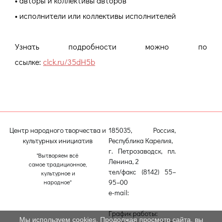
• авторы и коллективы авторов
• исполнители или коллективы исполнителей
Узнать подробности можно по
ссылке:
clck.ru/35dH5b
Центр народного творчества и
185035, Россия,
культурных инициатив
Республика Карелия,
г. Петрозаводск, пл.
"Вытворяем всё
Ленина, 2
самое традиционное,
тел/факс (8142) 55–
культурное и
95–00
народное"
e-mail:
etnodomrk@yandex.ru
График работы:
Мы используем cookies. Продолжая просмотр сайта, вы