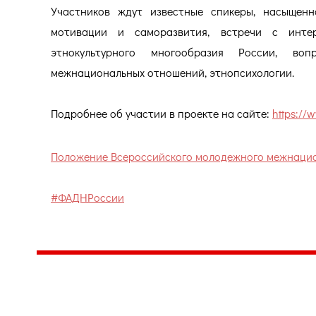
Участников ждут известные спикеры, насыщенн
мотивации и саморазвития, встречи с инте
этнокультурного многообразия России, воп
межнациональных отношений, этнопсихологии.
Подробнее об участии в проекте на сайте:
https://w
Положение Всероссийского молодежного межнацион
#ФАДНРоссии
Центр народного творчества и культурных инициатив
185
г. 
"Вытворяем всё
тел
самое традиционное,