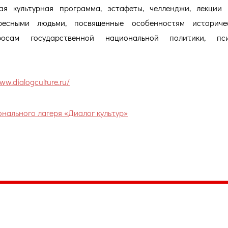
ая культурная программа, эстафеты, челленджи, лекции
ресными людьми, посвященные особенностям историче
росам государственной национальной политики, пси
ww.dialogculture.ru/
ального лагеря «Диалог культур»
035, Россия, Республика Карелия,
Петрозаводск, пл. Ленина, 2
/факс (8142) 55–95–00