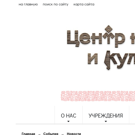
на главную
поиск по сайту
карта сайта
О НАС
УЧРЕЖДЕНИЯ
Главная
→
События
→
Новости