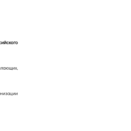
Версия для
слабовидящих
ийского
лающих,
низации