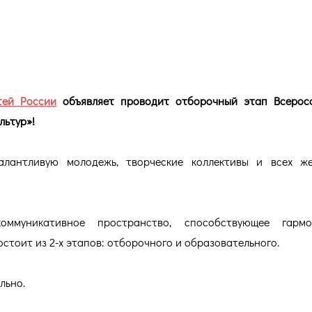
ОГЕ КУЛЬТУР!
тей России
объявляет проводит отборочный этап Всеросс
льтур»!
лантливую молодежь, творческие коллективы и всех же
ммуникативное пространство, способствующее гармо
тоит из 2-х этапов: отборочного и образовательного.
льно.