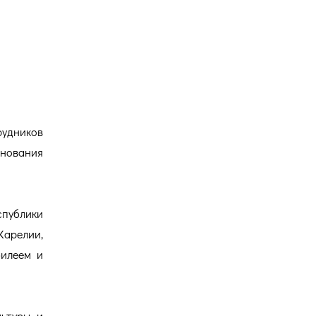
Версия для
ИЯ
слабовидящих
рудников
снования
спублики
Карелии,
билеем и
льтуры и