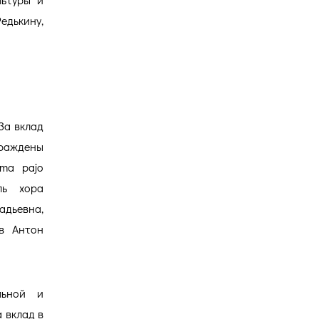
едькину,
За вклад
аждены
Oma pajo
ль хора
адьевна,
в Антон
льной и
 вклад в