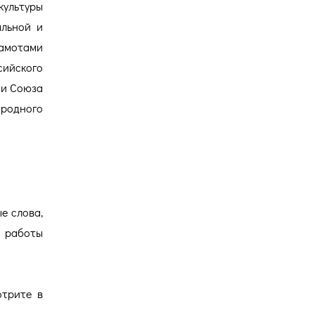
ультуры
альной и
рамотами
ийского
 и Союза
родного
е слова,
 работы
отрите в