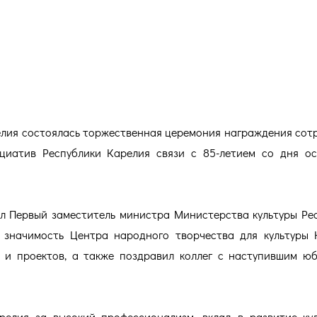
ННАЯ ЦЕРЕМОНИЯ НАГРАЖДЕН
елия состоялась торжественная церемония награждения сот
циатив Республики Карелия связи с 85-летием со дня о
л Первый заместитель министра Министерства культуры Ре
 значимость Центра народного творчества для культуры 
и проектов, а также поздравил коллег с наступившим ю
релия за высокий профессионализм, вклад в развитие ку