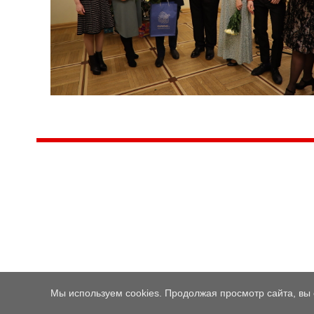
Центр народного творчества и культурных инициатив
185
г. 
"Вытворяем всё
тел
самое традиционное,
e-m
культурное и
Гра
народное"
ПН-
© Конструктор сайтов
Nubex.ru
Мы используем cookies. Продолжая просмотр сайта, вы 