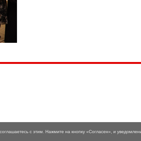
035, Россия, Республика Карелия,
Петрозаводск, пл. Ленина, 2
/факс (8142) 55–95–00
ail:
etnodomrk@yandex.ru
фик работы:
ПТ с 9.00 до 17.00
соглашаетесь с этим. Нажмите на кнопку «Согласен», и уведомлени