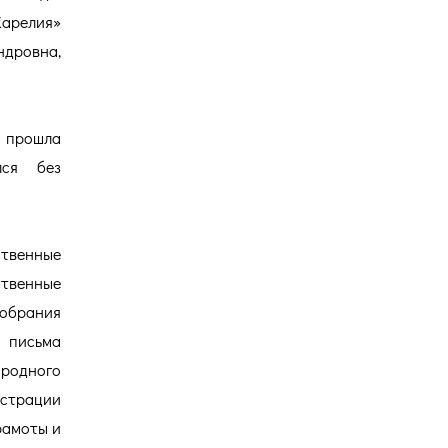
Карелия»
дровна,
 прошла
лся без
ственные
ственные
обрания
 письма
родного
страции
рамоты и