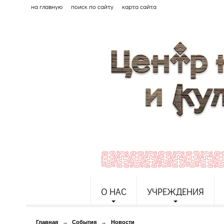
на главную
поиск по сайту
карта сайта
О НАС
УЧРЕЖДЕНИЯ
Главная
→
События
→
Новости