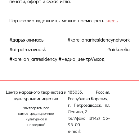
печати, офорт и сухая игла.
Портфолио художницы можно посмотреть
здесь
.
#дарьяклимась #karelianartresidencynetwork
#airpetrozavodsk #airkarelia
#karelian_artresidency #медиа_центрVыход
Центр народного творчества и
185035, Россия,
культурных инициатив
Республика Карелия,
г. Петрозаводск, пл.
"Вытворяем всё
Ленина, 2
самое традиционное,
тел/факс (8142) 55–
культурное и
95–00
народное"
e-mail:
etnodomrk@yandex.ru