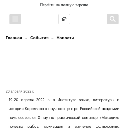
Перейти на полную версию
Главная
События
Новости
→
→
К вопросу о создании реестра
нематериального культурного
наследия Республики Карелия:
интернет-ресурс «TAJU»
20 апреля 2022 г.
19-20 апреля 2022 г. в Институте языка, литературы и
истории Карельского научного центра Российской академии
наук состоялся X научно-практический семинар «Методика
полевых работ, архивация и изучение фольклорных,