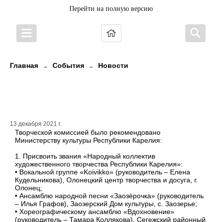
Перейти на полную версию
Главная
События
Новости
→
→
Аттестация коллективов
художественного творчества
13 декабря 2021 г.
Творческой комиссией было рекомендовано
Министерству культуры Республики Карелия:
1. Присвоить звания «Народный коллектив
художественного творчества Республики Карелия»:
• Вокальной группе «Koivikko» (руководитель – Елена
Кудельникова), Олонецкий центр творчества и досуга, г.
Олонец;
• Ансамблю народной песни «Заозёрочка» (руководитель
– Илья Графов), Заозерский Дом культуры, с. Заозерье;
• Хореографическому ансамблю «Вдохновение»
(руководитель – Тамара Коллякова), Сегежский районный