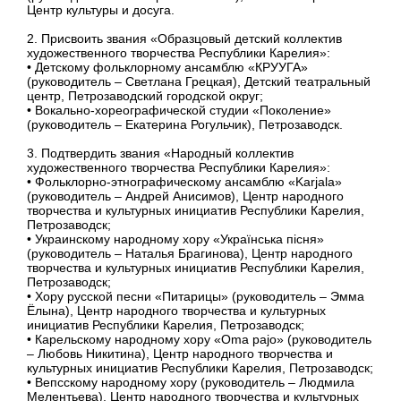
Центр культуры и досуга.
2. Присвоить звания «Образцовый детский коллектив
художественного творчества Республики Карелия»:
• Детскому фольклорному ансамблю «КРУУГА»
(руководитель – Светлана Грецкая), Детский театральный
центр, Петрозаводский городской округ;
• Вокально-хореографической студии «Поколение»
(руководитель – Екатерина Рогульчик), Петрозаводск.
3. Подтвердить звания «Народный коллектив
художественного творчества Республики Карелия»:
• Фольклорно-этнографическому ансамблю «Kаrjala»
(руководитель – Андрей Анисимов), Центр народного
творчества и культурных инициатив Республики Карелия,
Петрозаводск;
• Украинскому народному хору «Українська пiсня»
(руководитель – Наталья Брагинова), Центр народного
творчества и культурных инициатив Республики Карелия,
Петрозаводск;
• Хору русской песни «Питарицы» (руководитель – Эмма
Ёлына), Центр народного творчества и культурных
инициатив Республики Карелия, Петрозаводск;
• Карельскому народному хору «Oma pajo» (руководитель
– Любовь Никитина), Центр народного творчества и
культурных инициатив Республики Карелия, Петрозаводск;
• Вепсскому народному хору (руководитель – Людмила
Мелентьева), Центр народного творчества и культурных