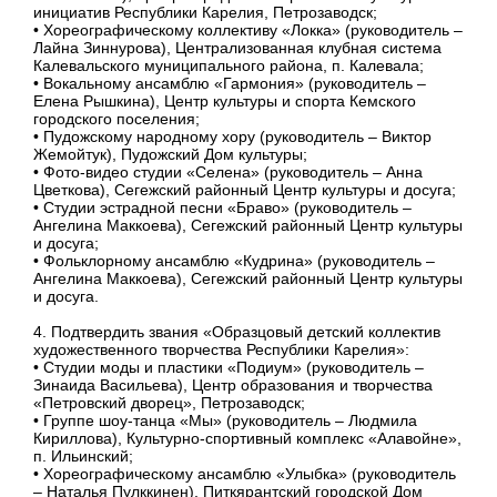
инициатив Республики Карелия, Петрозаводск;
• Хореографическому коллективу «Локка» (руководитель –
Лайна Зиннурова), Централизованная клубная система
Калевальского муниципального района, п. Калевала;
• Вокальному ансамблю «Гармония» (руководитель –
Елена Рышкина), Центр культуры и спорта Кемского
городского поселения;
• Пудожскому народному хору (руководитель – Виктор
Жемойтук), Пудожский Дом культуры;
• Фото-видео студии «Селена» (руководитель – Анна
Цветкова), Сегежский районный Центр культуры и досуга;
• Студии эстрадной песни «Браво» (руководитель –
Ангелина Маккоева), Сегежский районный Центр культуры
и досуга;
• Фольклорному ансамблю «Кудрина» (руководитель –
Ангелина Маккоева), Сегежский районный Центр культуры
и досуга.
4. Подтвердить звания «Образцовый детский коллектив
художественного творчества Республики Карелия»:
• Студии моды и пластики «Подиум» (руководитель –
Зинаида Васильева), Центр образования и творчества
«Петровский дворец», Петрозаводск;
• Группе шоу-танца «Мы» (руководитель – Людмила
Кириллова), Культурно-спортивный комплекс «Алавойне»,
п. Ильинский;
• Хореографическому ансамблю «Улыбка» (руководитель
– Наталья Пулккинен), Питкярантский городской Дом