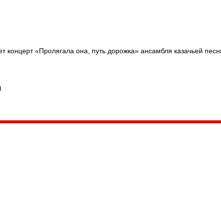
ожка»
ет концерт «Пролягала она, путь дорожка» ансамбля казачьей песн
)
035, Россия, Республика Карелия,
Петрозаводск, пл. Ленина, 2
/факс (8142) 55–95–00
ail:
etnodomrk@yandex.ru
фик работы:
ПТ с 9.00 до 17.00