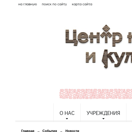
на главную
поиск по сайту
карта сайта
О НАС
УЧРЕЖДЕНИЯ
Главная
→
События
→
Новости