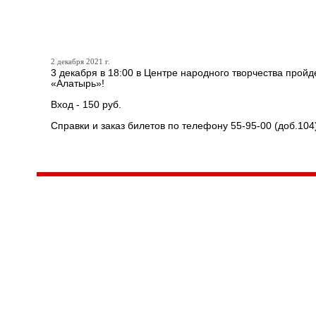
«Пролягала она, путь дор
2 декабря 2021 г.
3 декабря в 18:00 в Центре народного творчества пройд
«Алатырь»!
Вход - 150 руб.
Справки и заказ билетов по телефону 55-95-00 (доб.104
Центр народного творчества и культурных инициатив
185
г. 
"Вытворяем всё
тел
самое традиционное,
e-m
культурное и
Гра
народное"
ПН-
© Конструктор сайтов
Nubex.ru