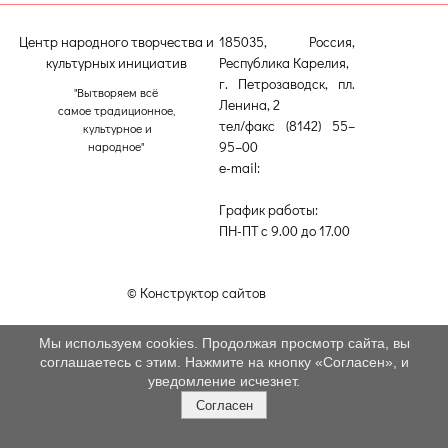
Центр народного творчества и
185035, Россия,
культурных инициатив
Республика Карелия,
г. Петрозаводск, пл.
"Вытворяем всё
Ленина, 2
самое традиционное,
тел/факс (8142) 55–
культурное и
95–00
народное"
e-mail:
etnodomrk@yandex.ru
График работы:
ПН-ПТ с 9.00 до 17.00
© Конструктор сайтов
Nubex.ru
Мы используем cookies. Продолжая просмотр сайта, вы
соглашаетесь с этим. Нажмите на кнопку «Согласен», и
уведомление исчезнет.
Согласен