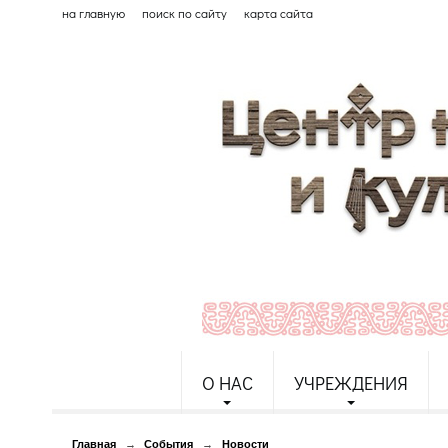
на главную
поиск по сайту
карта сайта
О НАС
УЧРЕЖДЕНИЯ
Главная
→
События
→
Новости