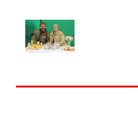
Центр народного творчества и культурных инициатив
185
г. 
"Вытворяем всё
тел
самое традиционное,
e-m
культурное и
Гра
народное"
ПН-