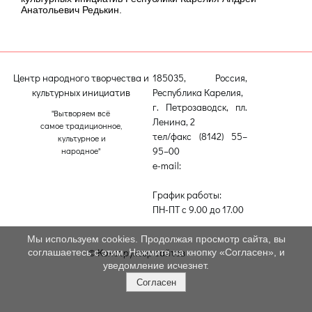
Анатольевич Редькин.
Центр народного творчества и
185035, Россия,
культурных инициатив
Республика Карелия,
г. Петрозаводск, пл.
"Вытворяем всё
Ленина, 2
самое традиционное,
тел/факс (8142) 55–
культурное и
95–00
народное"
e-mail:
etnodomrk@yandex.ru
График работы:
ПН-ПТ с 9.00 до 17.00
Мы используем cookies. Продолжая просмотр сайта, вы
© Конструктор сайтов
Nubex.ru
соглашаетесь с этим. Нажмите на кнопку «Согласен», и
уведомление исчезнет.
Согласен