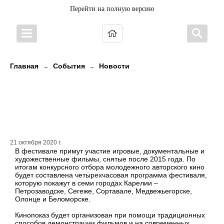
Перейти на полную версию
Главная
События
Новости
→
→
В Карелии пройдет фестиваль
молодежного короткометражного
кино «ЛАМБА»
21 октября 2020 г.
В фестивале примут участие игровые, документальные и
художественные фильмы, снятые после 2015 года. По
итогам конкурсного отбора молодежного авторского кино
будет составлена четырехчасовая программа фестиваля,
которую покажут в семи городах Карелии –
Петрозаводске, Сегеже, Сортавале, Медвежьегорске,
Олонце и Беломорске.
Кинопоказ будет организован при помощи традиционных
способов демонстрации фильмов и на современных