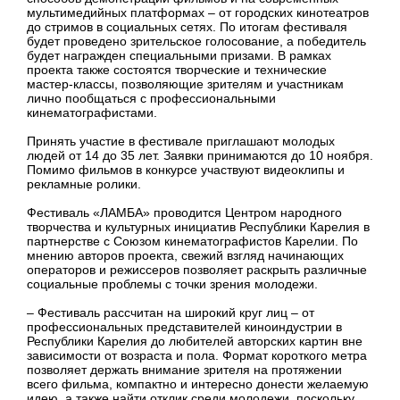
мультимедийных платформах – от городских кинотеатров
до стримов в социальных сетях. По итогам фестиваля
будет проведено зрительское голосование, а победитель
будет награжден специальными призами. В рамках
проекта также состоятся творческие и технические
мастер-классы, позволяющие зрителям и участникам
лично пообщаться с профессиональными
кинематографистами.
Принять участие в фестивале приглашают молодых
людей от 14 до 35 лет. Заявки принимаются до 10 ноября.
Помимо фильмов в конкурсе участвуют видеоклипы и
рекламные ролики.
Фестиваль «ЛАМБА» проводится Центром народного
творчества и культурных инициатив Республики Карелия в
партнерстве с Союзом кинематографистов Карелии. По
мнению авторов проекта, свежий взгляд начинающих
операторов и режиссеров позволяет раскрыть различные
социальные проблемы с точки зрения молодежи.
– Фестиваль рассчитан на широкий круг лиц – от
профессиональных представителей киноиндустрии в
Республики Карелия до любителей авторских картин вне
зависимости от возраста и пола. Формат короткого метра
позволяет держать внимание зрителя на протяжении
всего фильма, компактно и интересно донести желаемую
идею, а также найти отклик среди молодежи, поскольку