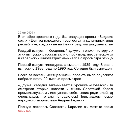
Все выпуски «Советской 
YouTube-канале
29 мая 2020 г.
В октябре прошлого года был запущен проект «Видеол
сетях «Центра народного творчества и культурных ин
республике, созданные на Ленинградской документальн
Каждый выпуск — бесценный документ эпохи, которую х
этих выпусках рассказывали о производстве, сельском 
в карельских кинотеатрах начинался с просмотра этих 
Первый выпуск киножурнала вышел в 1939 году. В распо
выпуски с 1955 года по 1990 год. Сегодня был выпущен 
Всего за восемь месяцев жизни проекта было опубликов
набрали почти 22 тысячи просмотров.
«Друзья, сегодня заканчивается хроника «Советской К
смотрели старые новости и жизнь Советской Карел
промелькнувшем лице узнать себя, своих родителей, д
очень рады, что вам понравилось! Приглашаем посмо
народного творчества» Андрей Редькин.
Полную летопись Советской Карелии вы можете посм
ссылке
.