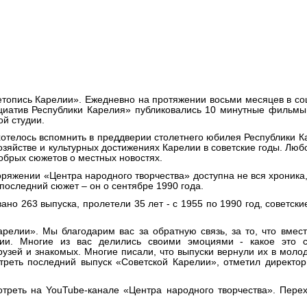
Карелии» доступны на нашем
етопись Карелии». Ежедневно на протяжении восьми месяцев в с
ициатив Республики Карелия» публиковались 10 минутные фильм
ой студии.
отелось вспомнить в преддверии столетнего юбилея Республики К
хозяйстве и культурных достижениях Карелии в советские годы. Лю
добрых сюжетов о местных новостях.
ряжении «Центра народного творчества» доступна не вся хроника,
последний сюжет – он о сентябре 1990 года.
ано 263 выпуска, пролетели 35 лет - с 1955 по 1990 год
, с
оветски
арелии». Мы благодарим вас за обратную связь, за то, что вмес
ии. Многие из вас делились своими эмоциями - какое это с
рузей и знакомых. Многие писали, что выпуски вернули их в моло
треть последний выпуск «Советской Карелии», отметил директо
отреть на
YouTube
-канале «Центра народного творчества». Пере