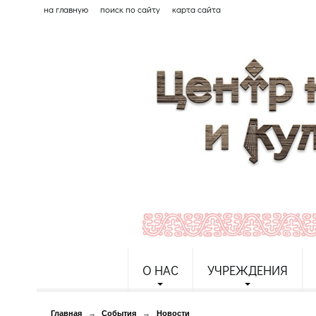
на главную
поиск по сайту
карта сайта
О НАС
УЧРЕЖДЕНИЯ
Главная
→
События
→
Новости