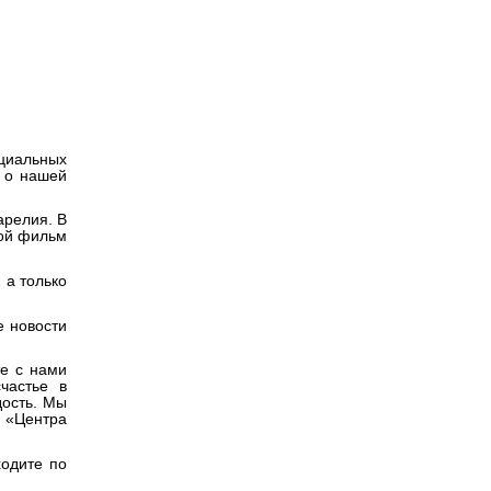
Версия для
слабовидящих
оциальных
ы о нашей
арелия. В
бой фильм
 а только
е новости
те с нами
частье в
дость. Мы
р «Центра
ходите по