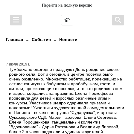
Перейти на полную версию
Главная
События
Новости
→
→
День Рождения посёлка Тумба
7 июля 2019 г.
Тумбовчане ежегодно празднуют День рождение своего
родного села. Вот и сегодня, в центре поселка было
очень оживленно. Множество ребятишек, приехавших на
летние каникулы к бабушкам и прабабушкам, гости, и
жители, проживающие в поселке, и те, кто родился в нем
и вырос, собрались на праздник. Елена Прокофьева
проводила для детей и взрослых различные игры и
конкурсы. Участников щедро одаривали призами и
подарками! Участники художественной самодеятельности
п. Пенинга - вокальная группа "Сударушка", и артисты
Суккозерского СДК: Мария Тарасова, Елена Сергеева,
Елена Порошенкова, танцевальный коллектив
"Вдохновение" - Дарья Ратканова и Владимир Липовой,
более 2-х часов радовали и удивляли зрителей