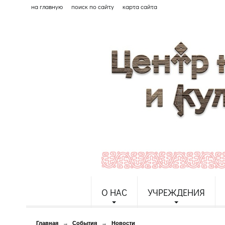
на главную
поиск по сайту
карта сайта
О НАС
УЧРЕЖДЕНИЯ
Главная
→
События
→
Новости