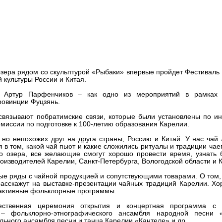
 Китая представят на Фестива
зера рядом со скульптурой «Рыбаки» впервые пройдет Фестиваль 
 культуры России и Китая.
и Артур Парфенчиков – как одно из мероприятий в рамках 
ровинции Фуцзянь.
связывают побратимские связи, которые были установлены по и
миссии по подготовке к 100-летию образования Карелии.
 но непохожих друг на друга страны, Россию и Китай. У нас чай
я в том, какой чай пьют и какие сложились ритуалы и традиции чае
о озера, все желающие смогут хорошо провести время, узнать 
роизводителей Карелии, Санкт-Петербурга, Вологодской области и 
ые ряды с чайной продукцией и сопутствующими товарами. О том,
расскажут на выставке-презентации чайных традиций Карелии. Хо
ерактивные фольклорные программы.
ственная церемония открытия и концертная программа с 
 – фольклорно-этнографического ансамбля народной песни 
льного ансамбля песни и танца Карелии «Кантеле» и др.