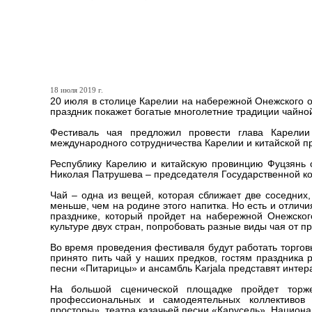
Чайную культуру России и
чая в Петрозаводске
18 июля 2019 г.
20 июля в столице Карелии на набережной Онежского о
праздник покажет богатые многолетние традиции чайной
Фестиваль чая предложил провести глава Карели
международного сотрудничества Карелии и китайской п
Республику Карелию и китайскую провинцию Фуцзянь 
Николая Патрушева – председателя Государственной ко
Чай – одна из вещей, которая сближает две соседних,
меньше, чем на родине этого напитка. Но есть и отличи
празднике, который пройдет на набережной Онежског
культуре двух стран, попробовать разные виды чая от п
Во время проведения фестиваля будут работать торгов
принято пить чай у наших предков, гостям праздника 
песни «Питарицы» и ансамбль Karjala представят инт
На большой сценической площадке пройдет торже
профессиональных и самодеятельных коллективов
просторы», театра казачьей песни «Карусель», Национа