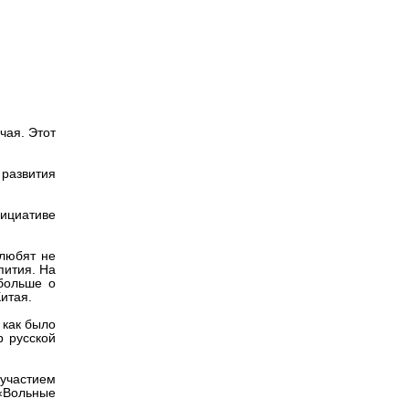
Версия для
ле
слабовидящих
чая. Этот
развития
нициативе
 любят не
пития. На
больше о
Китая.
 как было
р русской
участием
«Вольные