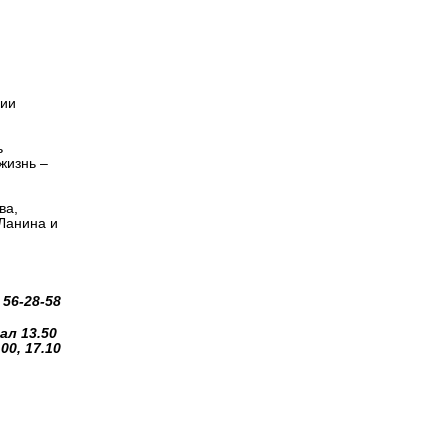
Версия для
иж!"
слабовидящих
чии
ь
жизнь –
ва,
Ланина и
56-28-58
ал 13.50
00, 17.10