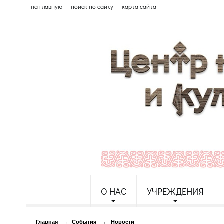
на главную
поиск по сайту
карта сайта
О НАС
УЧРЕЖДЕНИЯ
Главная
→
События
→
Новости