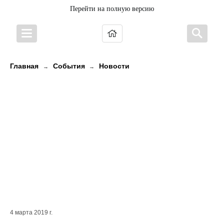
Перейти на полную версию
Главная
События
Новости
→
→
Начался прием документов на
присвоение (подтверждение)
званий "Народный коллектив
самодеятельного
художественного творчества" и
"Образцовый детский коллектив
художественного творчества"
4 марта 2019 г.