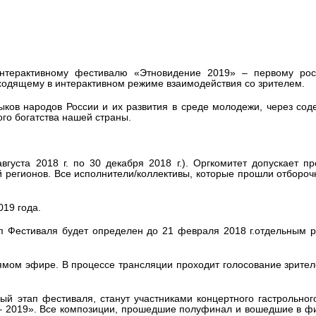
новидения – 2019»
интерактивному фестивалю «Этновидение 2019» – первому рос
ходящему в интерактивном режиме взаимодействия со зрителем.
ыков народов России и их развития в среде молодежи, через сод
го богатства нашей страны.
вгуста 2018 г. по 30 декабря 2018 г.). Оргкомитет допускает п
 регионов. Все исполнители/коллективы, которые прошли отбороч
019 года.
ап Фестиваля будет определен до 21 февраля 2018 г.отдельным
ямом эфире. В процессе трансляции проходит голосование зрител
й этап фестиваля, станут участниками концертного гастрольног
 – 2019». Все композиции, прошедшие полуфинал и вошедшие в 