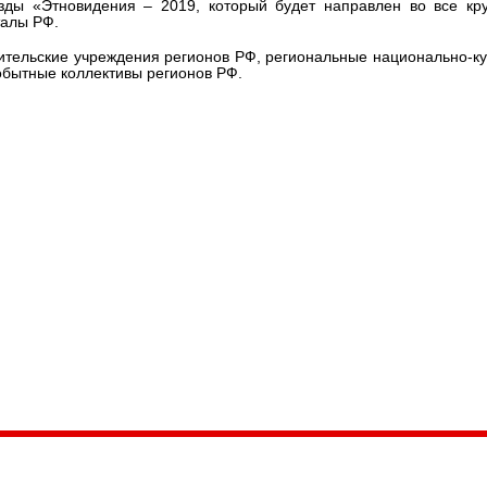
езды «Этновидения – 2019, который будет направлен во все кр
талы РФ.
тительские учреждения регионов РФ, региональные национально-к
бытные коллективы регионов РФ.
035, Россия, Республика Карелия,