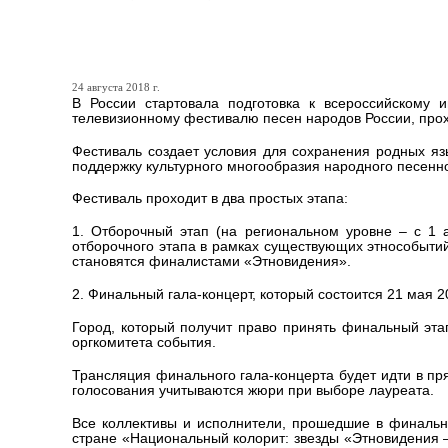
Начался первый этап «Эт
24 августа 2018 г.
В России стартовала подготовка к всероссийскому 
телевизионному фестивалю песен народов России, про
Фестиваль создает условия для сохранения родных яз
поддержку культурного многообразия народного песенно
Фестиваль проходит в два простых этапа:
1. Отборочный этап (на региональном уровне – с 1 а
отборочного этапа в рамках существующих этнособытий
становятся финалистами «Этновидения».
2. Финальный гала-концерт, который состоится 21 мая 2
Город, который получит право принять финальный эт
оргкомитета события.
Трансляция финального гала-концерта будет идти в пр
голосования учитываются жюри при выборе лауреата.
Все коллективы и исполнители, прошедшие в финальны
стране «Национальный колорит: звезды «Этновидения