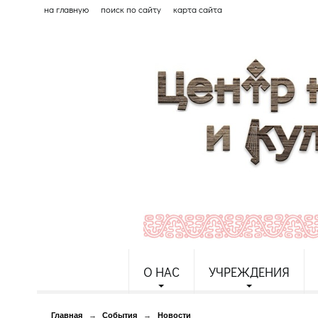
на главную
поиск по сайту
карта сайта
О НАС
УЧРЕЖДЕНИЯ
Главная
→
События
→
Новости