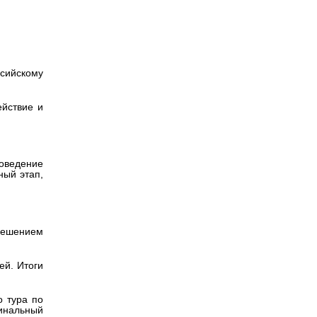
Версия для
слабовидящих
сийскому
ействие и
роведение
ный этап,
 решением
ей. Итоги
о тура по
финальный