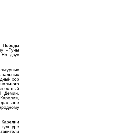
Версия для
слабовидящих
я Победы
му «Руны
 На двух
ультурных
иональных
одный хор
онального
известный
й Дёмин.
Карелия,
деральное
народному
 Карелии
культуре
тавители