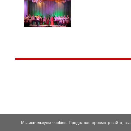
Центр народного творчества и культурных инициатив
185
г. 
"Вытворяем всё
тел
самое традиционное,
e-m
культурное и
Гра
народное"
ПН-
© Конструктор сайтов
Nubex.ru
Мы используем cookies. Продолжая просмотр сайта, вы 