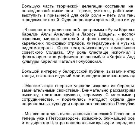
Большую часть творческой делегации составили не 
повседневной жизни они – врачи, учителя, работники
выступить в привычной для себя роли – петь или танц
городских жителей. Судя по реакции зрителей, это им у
- В основе театрализованной программы «Руны Карельс
Карелии Аллы Амелиной и Ларисы Шицель, - воспом
взрослых, мирных жителей и фронтовиков, карелов
карельских поисковых отрядов, литературные и музык
видеоматералы. Свою театрализованную композицию 
советского Солдата. Эту роль блестяще исполнил з
фольклорно-этнографического ансамбля «Karjala» Анд
культуры Карелии Наталья Голубовская.
Большой интерес у белорусской публики вызвали инте
танцы, выставка изделий мастеров декоративно-приклад
- Многие люди впервые увидели изделия из бересты
замечательными свойствами. Внимательно рассматрива
вышивку, плетеные кружева, керамику. С местными
сотрудничестве, - поделилась методист отдела дек
национальных культур и народного творчества Республи
- Мы все остались очень довольны поездкой. Главное,
теперь уже в Петрозаводске, возможно, ближайшей осе
итог директор Центра национальных культур и народно