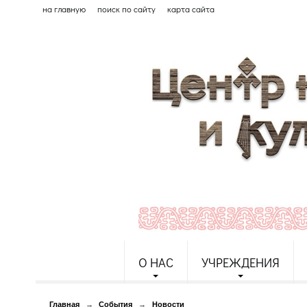
на главную
поиск по сайту
карта сайта
О НАС
УЧРЕЖДЕНИЯ
Главная
→
События
→
Новости