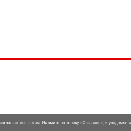
035, Россия, Республика Карелия,
Петрозаводск, пл. Ленина, 2
/факс (8142) 55–95–00
ail:
etnodomrk@yandex.ru
фик работы:
ПТ с 9.00 до 17.00
соглашаетесь с этим. Нажмите на кнопку «Согласен», и уведомлени