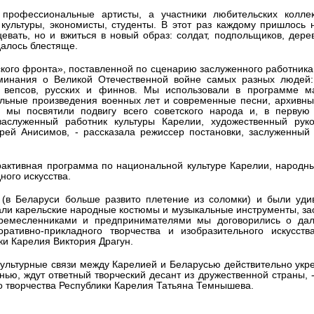
профессиональные артисты, а участники любительских коллек
 культуры, экономисты, студенты. В этот раз каждому пришлось 
евать, но и вжиться в новый образ: солдат, подпольщиков, дере
далось блестяще.
кого фронта», поставленной по сценарию заслуженного работника
инания о Великой Отечественной войне самых разных людей:
, вепсов, русских и финнов. Мы использовали в программе м
альные произведения военных лет и современные песни, архивн
мы посвятили подвигу всего советского народа и, в первую 
аслуженный работник культуры Карелии, художественный руко
рей Анисимов, - рассказала режиссер постановки, заслуженный
рактивная программа по национальной культуре Карелии, народн
ного искусства.
 (в Беларуси больше развито плетение из соломки) и были уди
ли карельские народные костюмы и музыкальные инструменты, з
 ремесленниками и предпринимателями мы договорились о да
оративно-прикладного творчества и изобразительного искусств
ки Карелия Виктория Драгун.
 культурные связи между Карелией и Беларусью действительно укр
нью, ждут ответный творческий десант из дружественной страны, 
го творчества Республики Карелия Татьяна Темнышева.