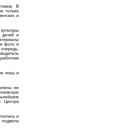
тивов. В
не только
венских и
 культуры
 детей и
атериалы
ые фото и
очередь,
водитель
 работник
ые игры и
влены ее
аонежскую
льнейшем
а Центра
епились и
- подвела