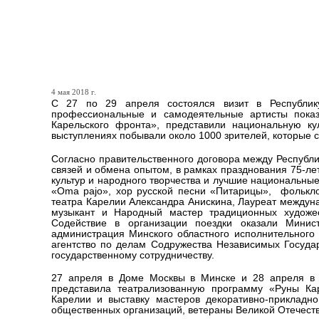
Белорусские зрители стоя
Карелии
4 мая 2018 г.
С 27 по 29 апреля состоялся визит в Республик
профессиональные и самодеятельные артисты пока
Карельского фронта», представили национальную ку
выступлениях побывали около 1000 зрителей, которые с
Согласно правительственного договора между Республи
связей и обмена опытом, в рамках празднования 75-л
культур и народного творчества и лучшие национальны
«Oma pajo», хор русской песни «Питарицы», фольклор
театра Карелии Александра Анискина, Лауреат междун
музыкант и Народный мастер традиционных худож
Содействие в организации поездки оказали Минист
администрация Минского областного исполнительного 
агентство по делам Содружества Независимых Госуда
государственному сотрудничеству.
27 апреля в Доме Москвы в Минске и 28 апреля в а
представила театрализованную программу «Руны Кар
Карелии и выставку мастеров декоративно-прикладно
общественных организаций, ветераны Великой Отечестве