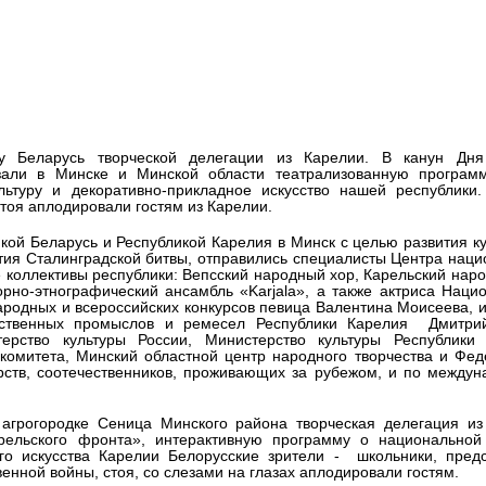
 аплодировали артистам из
у Беларусь творческой делегации из Карелии. В канун Дн
зали в Минске и Минской области театрализованную програм
льтуру и декоративно-прикладное искусство нашей республики.
тоя аплодировали гостям из Карелии.
кой Беларусь и Республикой Карелия в Минск с целью развития к
етия Сталинградской битвы, отправились специалисты Центра нац
е коллективы республики: Вепсский народный хор, Карельский нар
но-этнографический ансамбль «Karjala», а также актриса Наци
ародных и всероссийских конкурсов певица Валентина Моисеева, 
ественных промыслов и ремесел Республики Карелия Дмитри
ерство культуры России, Министерство культуры Республики 
комитета, Минский областной центр народного творчества и Фе
рств, соотечественников, проживающих за рубежом, и по между
грогородке Сеница Минского района творческая делегация из
ельского фронта», интерактивную программу о национальной 
го искусства Карелии Белорусские зрители - школьники, предс
нной войны, стоя, со слезами на глазах аплодировали гостям.