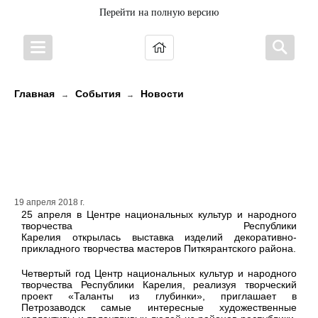
Перейти на полную версию
Главная
События
Новости
→
→
Новыми участниками проекта
«Таланты из глубинки» стали
мастера из Приладожья
19 апреля 2018 г.
25 апреля в Центре национальных культур и народного
творчества Республики
Карелия открылась выставка изделий декоративно-
прикладного творчества мастеров Питкярантского района.
Четвертый год Центр национальных культур и народного
творчества Республики Карелия, реализуя творческий
проект «Таланты из глубинки», приглашает в
Петрозаводск самые интересные художественные