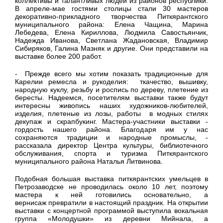
коллективы и талантливых людей из районов республики.
В апреле-мае гостями столицы стали 30 мастеров
декоративно-прикладного творчества Питкярантского
муниципального района: Елена Чащина, Марина
Лебедева, Елена Кириллова, Людмила Савостьянчик,
Надежда Иванова, Светлана Жадановская, Владимир
Сибиряков, Галина Мазняк и другие. Они представили на
выставке более 200 работ.
- Прежде всего мы хотим показать традиционные для
Карелии ремесла и рукоделия: ткачество, вышивку,
народную куклу, резьбу и роспись по дереву, плетение из
бересты. Надеемся, посетителям выставки также будут
интересны живопись наших художников-любителей,
изделия, плетеные из лозы, работы в модных стилях
декупаж и скрапбукинг. Мастера-участники выставки -
гордость нашего района. Благодаря им у нас
сохраняются традиции и народные промыслы, -
рассказала директор Центра культуры, библиотечного
обслуживания, спорта и туризма Питкярантского
муниципального района Наталья Литвинова.
Подобная большая выставка питкярантских умельцев в
Петрозаводске не проводилась около 10 лет, поэтому
мастера к ней готовились основательно, а
вернисаж превратили в настоящий праздник. На открытии
выставки с концертной программой выступила вокальная
группа «Молодушки» из деревни Мийнала, а