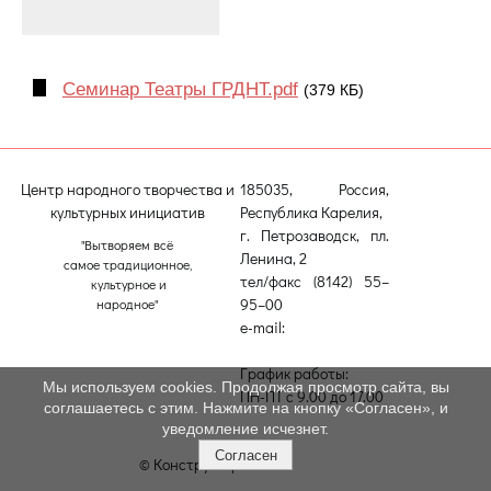
Семинар Театры ГРДНТ.pdf
(379 КБ)
Центр народного творчества и
185035, Россия,
культурных инициатив
Республика Карелия,
г. Петрозаводск, пл.
"Вытворяем всё
Ленина, 2
самое традиционное,
тел/факс (8142) 55–
культурное и
95–00
народное"
e-mail:
etnodomrk@yandex.ru
График работы:
Мы используем cookies. Продолжая просмотр сайта, вы
ПН-ПТ с 9.00 до 17.00
соглашаетесь с этим. Нажмите на кнопку «Согласен», и
уведомление исчезнет.
Согласен
© Конструктор сайтов
Nubex.ru