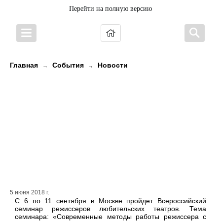
Перейти на полную версию
Главная
События
Новости
→
→
Государственный Российский
Дом народного творчества имени
В.Д. Поленова проводит
Всероссийский семинар
режиссеров любительских
театров
5 июня 2018 г.
С 6 по 11 сентября в Москве пройдет Всероссийский
семинар режиссеров любительских театров. Тема
семинара: «Современные методы работы режиссера с