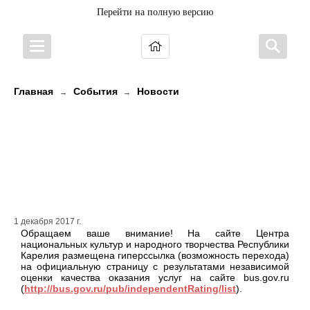
Перейти на полную версию
Главная
События
Новости
→
→
Результаты независимой оценки
качества оказания услуг
организациями социальной
сферы на сайте bus.gov.ru
1 декабря 2017 г.
Обращаем ваше внимание! На сайте Центра
национальных культур и народного творчества Республики
Карелия размещена гиперссылка (возможность перехода)
на официальную страницу с результатами независимой
оценки качества оказания услуг на сайте bus.gov.ru
(
http://bus.gov.ru/pub/independentRating/list
).