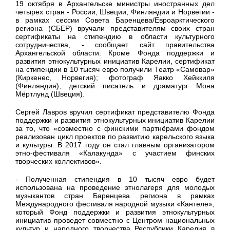
19 октября в Архангельске министры иностранных дел
четырех стран - России, Швеции, Финляндии и Норвегии -
в рамках сессии Совета Баренцева/Евроарктического
региона (СБЕР) вручали представителям своих стран
сертификаты на стипендию в области культурного
сотрудничества, - сообщает сайт правительства
Архангельской области. Кроме Фонда поддержки и
развития этнокультурных инициатив Карелии, сертификат
на стипендии в 10 тысяч евро получили Театр «Самовар»
(Киркенес, Норвегия); фотограф Яакко Хейккиля
(Финляндия); детский писатель и драматург Мона
Мёртлунд (Швеция).
Сергей Лавров вручил сертификат представителю Фонда
поддержки и развития этнокультурных инициатив Карелии
за то, что «совместно с финскими партнёрами фондом
реализован цикл проектов по развитию карельского языка
и культуры. В 2017 году он стал главным организатором
этно-фестиваля «Калакунда» с участием финских
творческих коллективов».
- Полученная стипендия в 10 тысяч евро будет
использована на проведение этнолагеря для молодых
музыкантов стран Баренцева региона в рамках
Международного фестиваля народной музыки «Кантеле»,
который Фонд поддержки и развития этнокультурных
инициатив проведет совместно с Центром национальных
культур и народного творчества Республики Карелия в