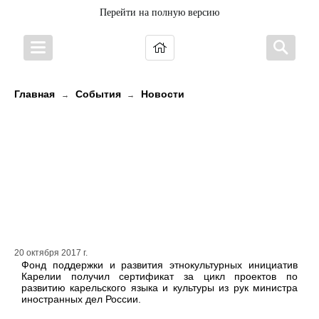
Перейти на полную версию
Главная
События
Новости
→
→
Министр иностранных дел
России Сергей Лавров вручил
Стипендию Фонду поддержки и
развития этнокультурных
инициатив Карелии
20 октября 2017 г.
Фонд поддержки и развития этнокультурных инициатив
Карелии получил сертификат за цикл проектов по
развитию карельского языка и культуры из рук министра
иностранных дел России.