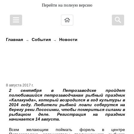
Перейти на полную версию
Главная
События
Новости
→
→
Сто сорок рыбаков будут ловить
форель на рыбном празднике
«Калакунда»
8 августа 2017 г.
2 сентября в Петрозаводске пройдет
полюбившийся петрозаводчанам рыбный праздник
«Калакунда», который возродился в год культуры в
2014 году. Любители рыбной ловли соберутся на
берегу реки Лососинки, чтобы помериться силами в
рыбацком деле. Регистрация на праздник
начинается 14 августа.
Всем желающим поймать форель в центре