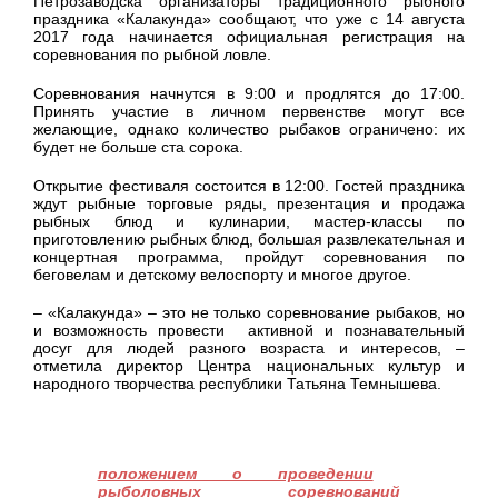
Петрозаводска организаторы традиционного рыбного
праздника «Калакунда» сообщают, что уже с 14 августа
2017 года начинается официальная регистрация на
соревнования по рыбной ловле.
Соревнования начнутся в 9:00 и продлятся до 17:00.
Принять участие в личном первенстве могут все
желающие, однако количество рыбаков ограничено: их
будет не больше ста сорока.
Открытие фестиваля состоится в 12:00. Гостей праздника
ждут рыбные торговые ряды, презентация и продажа
рыбных блюд и кулинарии, мастер-классы по
приготовлению рыбных блюд, большая развлекательная и
концертная программа, пройдут соревнования по
беговелам и детскому велоспорту и многое другое.
– «Калакунда» – это не только соревнование рыбаков, но
и возможность провести активной и познавательный
досуг для людей разного возраста и интересов, –
отметила директор Центра национальных культур и
народного творчества республики Татьяна Темнышева.
Для участия в соревнованиях по рыбной
ловле необходимо ознакомиться с
положением о проведении
рыболовных соревнований
,