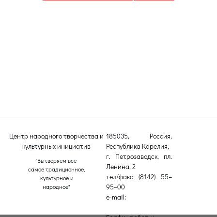
заполнить регистрационную карточку
на рыбалку в Центре национальных
культур и народного творчества
Карелии (пл. Ленина, 2) и оплатить
регистрационный сбор.
Это можно сделать с
14 августа
, с
понедельника по пятницу с 9.00 до
17.00 (перерыв с 13.00 до 14.00).
Телефон для справок: 8 (8142)78-55-29.
Центр народного творчества и
185035, Россия,
культурных инициатив
Республика Карелия,
г. Петрозаводск, пл.
"Вытворяем всё
Ленина, 2
самое традиционное,
тел/факс (8142) 55–
культурное и
95–00
народное"
e-mail:
etnodomrk@yandex.ru