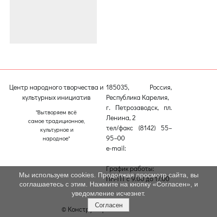
Центр народного творчества и
185035, Россия,
культурных инициатив
Республика Карелия,
г. Петрозаводск, пл.
"Вытворяем всё
Ленина, 2
самое традиционное,
тел/факс (8142) 55–
культурное и
95–00
народное"
e-mail:
etnodomrk@yandex.ru
График работы:
Мы используем cookies. Продолжая просмотр сайта, вы
ПН-ПТ с 9.00 до 17.00
соглашаетесь с этим. Нажмите на кнопку «Согласен», и
уведомление исчезнет.
Согласен
© Конструктор сайтов
Nubex.ru