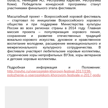
область, Ненецкий АО, Республика Карелия, Республика
Коми). Победители конкурсной программы станут
участниками финального этапа фестиваля.
Масштабный проект – Всероссийский хоровой фестиваль
– стартовал по инициативе Всероссийского хорового
общества и при поддержке Министерства культуры
России во всех регионах страны в 2014 году. Главная
миссия проекта – популяризация хорового пения,
сохранение и развитие отечественных традиций
вокально-хорового искусства, духовное и нравственное
воспитание молодежи, расширение межнационального и
межрегионального культурного сотрудничества. В
фестивале участвуют любительские хоровые коллективы,
студенческие хоры непрофильных ВУЗов, хоры ветеранов
и детские хоровые коллективы.
Подробная информация и Положение:
http://npvho.ru/vserossijskij-khorovoj-festival-2017/238-
polozhenie-o-vserossijskom-khorovom-festivale-v-2017-godu