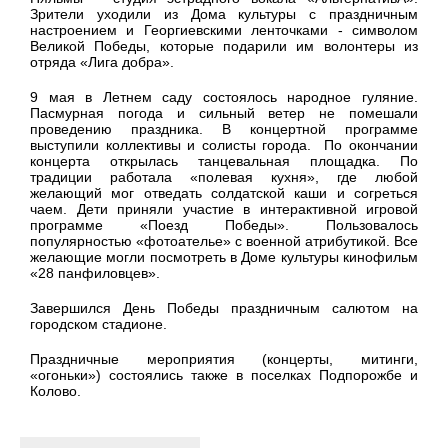
Зрители уходили из Дома культуры с праздничным
настроением и Георгиевскими ленточками - символом
Великой Победы, которые подарили им волонтеры из
отряда «Лига добра».
9 мая в Летнем саду состоялось народное гуляние.
Пасмурная погода и сильный ветер не помешали
проведению праздника. В концертной программе
выступили коллективы и солисты города. По окончании
концерта открылась танцевальная площадка. По
традиции работала «полевая кухня», где любой
желающий мог отведать солдатской каши и согреться
чаем. Дети приняли участие в интерактивной игровой
программе «Поезд Победы». Пользовалось
популярностью «фотоателье» с военной атрибутикой. Все
желающие могли посмотреть в Доме культуры кинофильм
«28 панфиловцев».
Завершился День Победы праздничным салютом на
городском стадионе.
Праздничные мероприятия (концерты, митинги,
«огоньки») состоялись также в поселках Подпорожбе и
Колово.