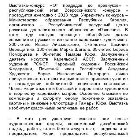
Выставка-конкурс «От прадедов до правнуков» -
республиканский этап Всероссийского конкурса -
проводится ежегодно с 2013 года. Учредитель конкурса –
Министерство образования Республики Карелия,
организатор – Республиканский ресурсный центр
развития дополнительного образования «Ровесник». В
этом году конкурс посвящен юбилейным датам
знаменитых русских и известных карельских художников:
200-летию Ивана Айвазовского, 175-летию Василия
Верещагина, 130-летию Марка Шагала, 85-летию Бориса
Поморцева и 80-летию Тамары Юфа. Заслуженный
деятель искусств Карельской АССР, Заслуженный
художник РСФСР, Народный художник Российской
Федерации, Почетный член Российской Академии
Художеств Борис Николаевич Поморцев лично
присутствовал на открытии выставки и принимал участие
в награждении победителей творческого состязания.
Члены жюри отметили большой интерес юных художников
к творчеству карельских мэтров. Особенно близкими по
композиции и колориту юному поколению оказались
картины и книжные иллюстрации Тамары Юфа. Выставка
изобилует красочными репликами ее работ.
- В этот раз участники показали нам новые
художественные формы, современный дизайнерский
подход, работы стали более аккуратные, - подвела итог
председатель жюри, председатель республиканской