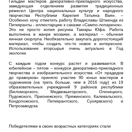
Гильдии мастеров декоративно-прикладного искусства,
заведующая отделением развития традиционных
ремесел Центра национальных культур и народного
творчества Республики Карелия Татьяна Ваян. –
Особенно хочу отметить работу Владиславы Штаюнда из
Питкяранты - иллюстарцию к саказке «Сампо-лопаренок».
Это не просто копия рисунка Тамары Юфа. Работа
выполнена в жанре мозаики, а материал – обычная
яичная скорлупа. Необязательно закупать дорогостоящий
материал, чтобы создать что-то новое и интересное.
Использование вторсырья очень актуально в Год
экологии.
С каждым годом конкурс растет и развивается. В
юбилейном – пятом – конкурсе декоративно-прикладного
творчества и изобразительного искусства «От прадедов
до правнуков» приняло участие 90 юных мастеров и
художников (на треть больше, чем в 2016 году) из 19
образовательных учреждений 9 районов республики
(Беломорского, Медвежьегорского, Олонецкого,
Пудожского, Прионежского, Пряжинского, Калевальского,
Кондопожского, Питкярантского, Суоярвского) и
Петрозаводска.
Победителями в своих возрастных категориях стали