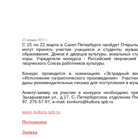
V Всероссийский конкурс 
России»
25 января 2017 г.
С 15 по 22 марта в Санкт-Петербурге пройдет Открыты
могут принять участие учащиеся и студенты музык
образования, Домов и дворцов культуры, вокальных ст
хоры. Учредители конкурса - Российский творческий
творческого Союза работников культуры.
Конкурс проводится в номинациях «Эстрадный вок
«Исполнение патриотического произведения». Участни
даны рекомендательные письма для поступления в му
Анкету-заявку на участие в конкурсе необходимо пре
Захарьевская ул., д.17, С.-Петербургское отделение Ро
97, 275-57-97, e-mail: konkurs@kultura.spb.ru .
www. kultura.spb.ru
Положение
Заявка