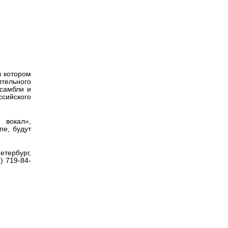
Версия для
слабовидящих
в котором
тельного
нсамбли и
ссийского
 вокал»,
пе, будут
етербург,
) 719-84-