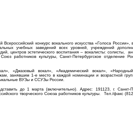
вокального искусства «Голоса
й Всероссийский конкурс вокального искусства «Голоса России», 
альных учебных заведений всех уровней, учреждений дополни
удий, центров эстетического воспитания – вокалисты: солисты, а
 Союз работников культуры, Санкт-Петербургское отделение Ро
ал», «Джазовый вокал», «Академический вокал», «Народный
кам, занявшим 1-е место в каждой номинации и возрастной груп
зыкальные ВУЗы и ССУЗы России.
дставить до 1 марта (включительно). Адрес: 191123, г. Санкт-П
ссийского творческого Союза работников культуры. Тел./факс (812