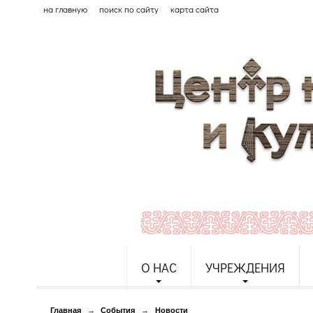
на главную
поиск по сайту
карта сайта
О НАС
УЧРЕЖДЕНИЯ
Главная
→
События
→
Новости