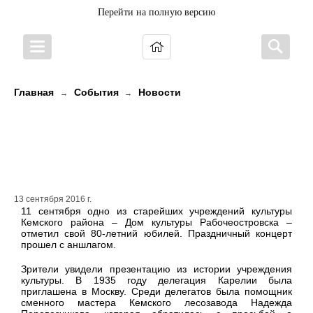
Перейти на полную версию
Главная
События
Новости
→
→
Одно из старейших учреждений
культуры Карелии отметило 80-
летний юбилей
13 сентября 2016 г.
11 сентября одно из старейших учреждений культуры
Кемского района – Дом культуры Рабочеостровска –
отметил свой 80-летний юбилей. Праздничный концерт
прошел с аншлагом.
Зрители увидели презентацию из истории учреждения
культуры. В 1935 году делегация Карелии была
приглашена в Москву. Среди делегатов была помощник
сменного мастера Кемского лесозавода Надежда