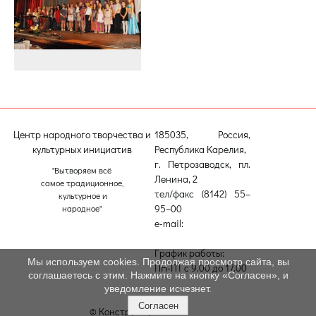
Центр народного творчества и
185035, Россия,
культурных инициатив
Республика Карелия,
г. Петрозаводск, пл.
"Вытворяем всё
Ленина, 2
самое традиционное,
тел/факс (8142) 55–
культурное и
95–00
народное"
e-mail:
etnodomrk@yandex.ru
График работы:
Мы используем cookies. Продолжая просмотр сайта, вы
ПН-ПТ с 9.00 до 17.00
соглашаетесь с этим. Нажмите на кнопку «Согласен», и
уведомление исчезнет.
Согласен
© Конструктор сайтов
Nubex.ru