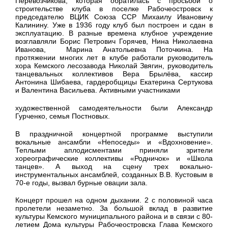
Перевозчикова, которая обратилась с просьбой о
строительстве клуба в поселке Рабочеостровск к
председателю ВЦИК Союза ССР Михаилу Ивановичу
Калинину. Уже в 1936 году клуб был построен и сдан в
эксплуатацию. В разные времена клубное учреждение
возглавляли Борис Петрович Горячев, Нина Николаевна
Иванова, Марина Анатольевна Поточкина. На
протяжении многих лет в клубе работали руководитель
хора Кемского лесозавода Николай Звягин, руководитель
танцевальных коллективов Вера Брылёва, кассир
Антонина Шибаева, гардеробщицы Екатерина Сертукова
и Валентина Васильева. Активными участниками
художественной самодеятельности были Александр
Гурченко, семья Постновых.
В праздничной концертной программе выступили
вокальные ансамбли «Непоседы» и «Вдохновение».
Теплыми аплодисментами приняли зрители
хореографические коллективы «Родничок» и «Школа
танцев». А выход на сцену трех вокально-
инструментальных ансамблей, созданных В.В. Кустовым в
70-е годы, вызвал бурные овации зала.
Концерт прошел на одном дыхании. 2 с половиной часа
пролетели незаметно. За большой вклад в развитие
культуры Кемского муниципального района и в связи с 80-
летием Дома культуры Рабочеостровска Глава Кемского