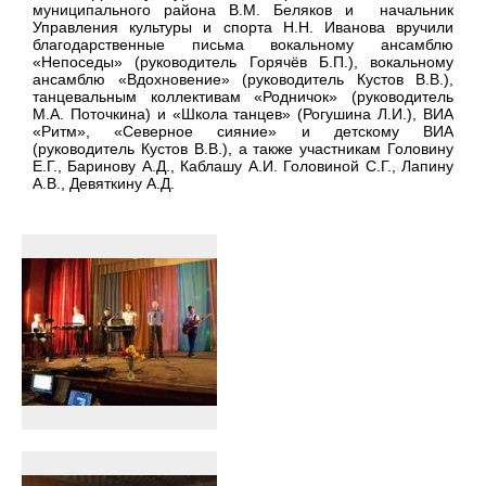
муниципального района В.М. Беляков и начальник
Управления культуры и спорта Н.Н. Иванова вручили
благодарственные письма вокальному ансамблю
«Непоседы» (руководитель Горячёв Б.П.), вокальному
ансамблю «Вдохновение» (руководитель Кустов В.В.),
танцевальным коллективам «Родничок» (руководитель
М.А. Поточкина) и «Школа танцев» (Рогушина Л.И.), ВИА
«Ритм», «Северное сияние» и детскому ВИА
(руководитель Кустов В.В.), а также участникам Головину
Е.Г., Баринову А.Д., Каблашу А.И. Головиной С.Г., Лапину
А.В., Девяткину А.Д.