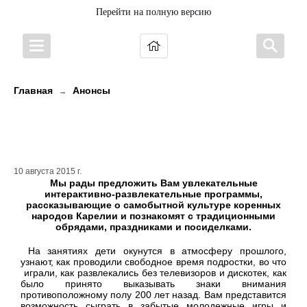
Перейти на полную версию
Главная
Анонсы
→
Знакомство с традиционной
культурой Карелии
10 августа 2015 г.
Мы рады предложить Вам увлекательные
интерактивно-развлекательные программы,
рассказывающие о самобытной культуре коренных
народов Карелии и познакомят с традиционными
обрядами, праздниками и посиделками.
На занятиях дети окунутся в атмосферу прошлого,
узнают, как проводили свободное время подростки, во что
играли, как развлекались без телевизоров и дискотек, как
было принято выказывать знаки внимания
противоположному полу 200 лет назад. Вам представится
возможность сыграть в забытые молодежные игры и