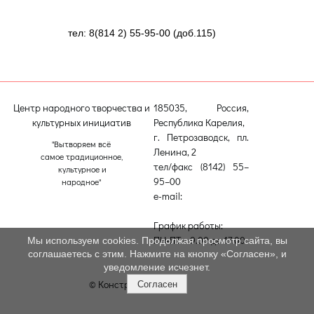
тел: 8(814 2) 55-95-00 (доб.115)
Центр народного творчества и
185035, Россия,
культурных инициатив
Республика Карелия,
г. Петрозаводск, пл.
"Вытворяем всё
Ленина, 2
самое традиционное,
тел/факс (8142) 55–
культурное и
95–00
народное"
e-mail:
etnodomrk@yandex.ru
График работы:
ПН-ПТ с 9.00 до 17.00
Мы используем cookies. Продолжая просмотр сайта, вы
соглашаетесь с этим. Нажмите на кнопку «Согласен», и
уведомление исчезнет.
© Конструктор сайтов
Nubex.ru
Согласен