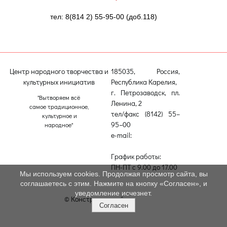
тел: 8(814 2) 55-95-00 (доб.118)
Центр народного творчества и
185035, Россия,
культурных инициатив
Республика Карелия,
г. Петрозаводск, пл.
"Вытворяем всё
Ленина, 2
самое традиционное,
тел/факс (8142) 55–
культурное и
95–00
народное"
e-mail:
etnodomrk@yandex.ru
График работы:
ПН-ПТ с 9.00 до 17.00
Мы используем cookies. Продолжая просмотр сайта, вы
соглашаетесь с этим. Нажмите на кнопку «Согласен», и
уведомление исчезнет.
© Конструктор сайтов
Nubex.ru
Согласен