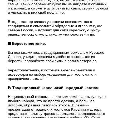
семье. Таких обережных кукол вы не найдете в обычных
магазинах, а сможете изготовить их сами, своими руками
и «вложить в них своё послание.
В ходе мастер-класса участники познакомятся с
традициями и символикой обрядовых и игровых кукол
севера России, изготовят для себя карельскую куклу-
рванку, вепсскую куклу, куколку «на счастье» и др.
III Берестоплетение.
Вы познакомитесь с традиционным ремеслом Русского
Севера, увидите реплики музейных экспонатов из
бересты, попробуете свои силы в роли мастера по
берестоплетению, изготовите ангела-хранителя и
аксессуары на выбор: украшения для костюма или
праздничного стола.
IV Традиционный карельский народный костюм
Национальный костюм — неотъемлемая часть культуры
любого народа, это не просто одежда, а большая
история, образная летопись этноса. В лекции-
презентации о традициях костюмов Карелии мастера
представят палитру красок карельского средневекового
костюма и традиционного костюма рубежа XIX-XX вв.