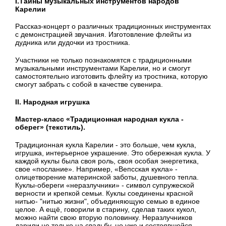
I.Тайны музыкальных инструментов народов
Карелии
Рассказ-концерт о различных традиционных инструментах
с демонстрацией звучания. Изготовление флейты из
дудника или дудочки из тростника.
Участники не только познакомятся с традиционными
музыкальными инструментами Карелии, но и смогут
самостоятельно изготовить флейту из тростника, которую
смогут забрать с собой в качестве сувенира.
II. Народная игрушка
Мастер-класс «Традиционная народная кукла -
оберег» (текстиль).
Традиционная кукла Карелии - это больше, чем кукла,
игрушка, интерьерное украшение. Это обережная кукла. У
каждой куклы была своя роль, своя особая энергетика,
свое «послание». Например, «Вепсская кукла» -
олицетворение материнской заботы, душевного тепла.
Куклы-обереги «неразлучники» - символ супружеской
верности и крепкой семьи. Куклы соединены красной
нитью- "нитью жизни", объединяющую семью в единое
целое. А ещё, говорили в старину, сделав таких кукол,
можно найти свою вторую половинку. Неразлучников
дарили не только на свадьбу, но уже и состоявшейся