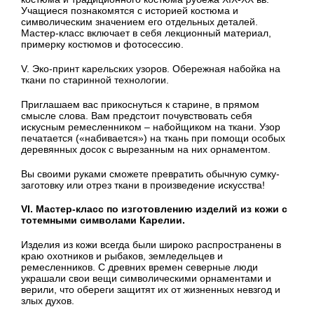
Учащиеся познакомятся с историей костюма и
символическим значением его отдельных деталей.
Мастер-класс включает в себя лекционный материал,
примерку костюмов и фотосессию.
V. Эко-принт карельских узоров. Обережная набойка на
ткани по старинной технологии.
Приглашаем вас прикоснуться к старине, в прямом
смысле слова. Вам предстоит почувствовать себя
искусным ремесленником – набойщиком на ткани. Узор
печатается («набивается») на ткань при помощи особых
деревянных досок с вырезанным на них орнаментом.
Вы своими руками сможете превратить обычную сумку-
заготовку или отрез ткани в произведение искусства!
VI. Мастер-класс по изготовлению изделий из кожи с
тотемными символами Карелии.
Изделия из кожи всегда были широко распространены в
краю охотников и рыбаков, земледельцев и
ремесленников. С древних времен северные люди
украшали свои вещи символическими орнаментами и
верили, что обереги защитят их от жизненных невзгод и
злых духов.