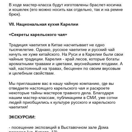
В ходе мастер-класса будут изготовлены браслет-косичка
и кошелек (его можно носить как отдельно, так и на ремне
брюк).
VII. Национальная кухня Карелии
«Секреты карельского чая»
Традиция чаепития в Китае насчитывает не одно
тысячелетие. Однако, русское чаепитие и русский чай
ничуть не хуже китайского. На Руси и в Карелии были свои
чайные традиции. Карелия - край лесов, которые богаты
ароматными травами и цветами, вкуснейшими ягодами. А
чай, настоянный на травах, бесценен по своим вкусовым
и целебным свойствам.
Мы приглашаем вас в нашу чайную компанию, где вы
отведаете настоящего карельского чая и раскроете
некоторые тайны мастеров травного дела. Благодаря
нашим мастер-классам, публикациям в СМИ, уже сотни
людей приобщились к культуре русского и карельского
чаепития!
ЭКСКУРСИИ:
- посещение экспозиций в Выставочном зале Дома