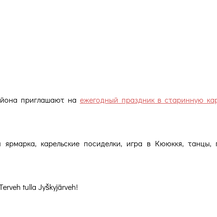
района приглашают на
ежегодный праздник в старинную ка
 ярмарка, карельские посиделки, игра в Кююккя, танцы, 
veh tulla Jyškyjärveh!