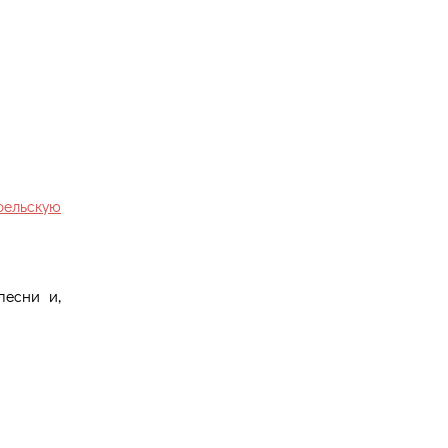
Версия для
слабовидящих
рельскую
песни и,