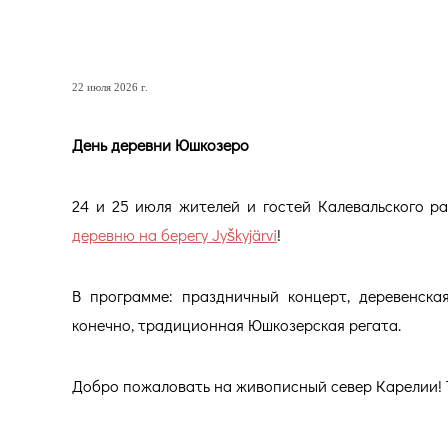
День деревни Юшкозеро
22 июля 2026 г.
День деревни Юшкозеро
24 и 25 июля жителей и гостей Калевальского 
деревню на берегу Jyškyjärvi
!
В программе: праздничный концерт, деревенская
конечно, традиционная Юшкозерская регата.
Добро пожаловать на живописный север Карелии! Ter