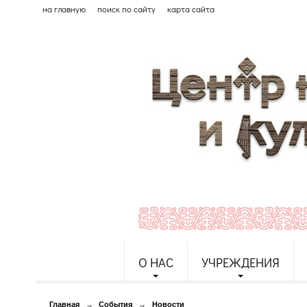
на главную
поиск по сайту
карта сайта
О НАС
УЧРЕЖДЕНИЯ
Главная
→
События
→
Новости