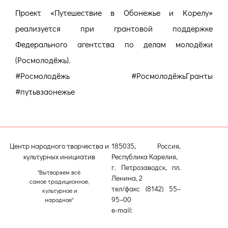
Проект «Путешествие в Обонежье и Корелу»
реализуется при грантовой поддержке
Федерального агентства по делам молодёжи
(Росмолодёжь).
#Росмолодёжь #РосмолодёжьГранты
#путьвзаонежье
Центр народного творчества и
185035, Россия,
культурных инициатив
Республика Карелия,
г. Петрозаводск, пл.
"Вытворяем всё
Ленина, 2
самое традиционное,
тел/факс (8142) 55–
культурное и
95–00
народное"
e-mail:
etnodomrk@yandex.ru